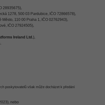
ČO 28935675),
ecká 1278, 500 03 Pardubice, IČO 72866578),
ré Město, 110 00 Praha 1, IČO 02762943),
lové, IČO 27924505),
tforms Ireland Ltd.
),
,
ých poskytovatelů však může docházet k předání
 2023), nebo