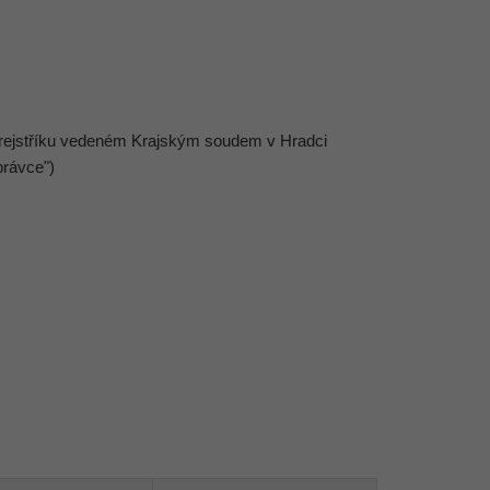
rejstříku vedeném Krajským soudem v Hradci
právce")