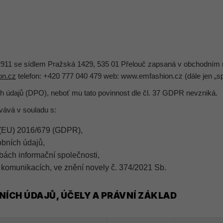
11 se sídlem Pražská 1429, 535 01 Přelouč zapsaná v obchodním 
on.cz
telefon: +420 777 040 479 web: www.emfashion.cz (dále jen „s
 údajů (DPO), neboť mu tato povinnost dle čl. 37 GDPR nevzniká.
vává v souladu s:
 (EU) 2016/679 (GDPR),
obních údajů,
bách informační společnosti,
 komunikacích, ve znění novely č. 374/2021 Sb.
ÍCH ÚDAJŮ, ÚČELY A PRÁVNÍ ZÁKLAD