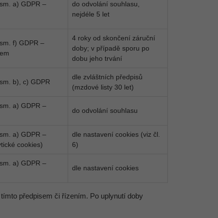
písm. a) GDPR –
do odvolání souhlasu,
nejdéle 5 let
4 roky od skončení záruční
písm. f) GDPR –
doby; v případě sporu po
jem
dobu jeho trvání
dle zvláštních předpisů
písm. b), c) GDPR
(mzdové listy 30 let)
písm. a) GDPR –
do odvolání souhlasu
písm. a) GDPR –
dle nastavení cookies (viz čl.
tické cookies)
6)
písm. a) GDPR –
dle nastavení cookies
 tímto předpisem či řízením. Po uplynutí doby