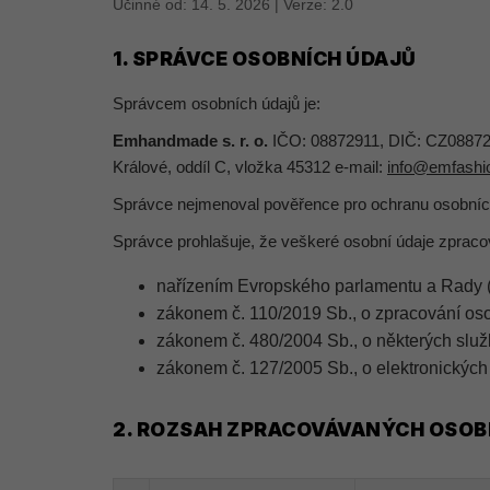
Účinné od: 14. 5. 2026 | Verze: 2.0
1. SPRÁVCE OSOBNÍCH ÚDAJŮ
Správcem osobních údajů je:
Emhandmade s. r. o.
IČO: 08872911, DIČ: CZ088729
Králové, oddíl C, vložka 45312 e-mail:
info@emfashi
Správce nejmenoval pověřence pro ochranu osobních
Správce prohlašuje, že veškeré osobní údaje zpraco
nařízením Evropského parlamentu a Rady
zákonem č. 110/2019 Sb., o zpracování os
zákonem č. 480/2004 Sb., o některých služ
zákonem č. 127/2005 Sb., o elektronických
2. ROZSAH ZPRACOVÁVANÝCH OSOBN