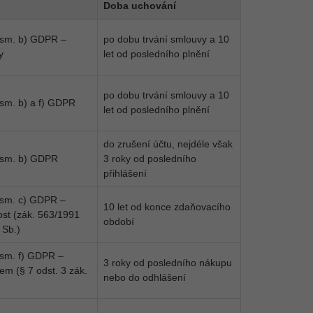
d
Doba uchování
písm. b) GDPR –
po dobu trvání smlouvy a 10
y
let od posledního plnění
po dobu trvání smlouvy a 10
písm. b) a f) GDPR
let od posledního plnění
do zrušení účtu, nejdéle však
písm. b) GDPR
3 roky od posledního
přihlášení
písm. c) GDPR –
10 let od konce zdaňovacího
ost (zák. 563/1991
období
 Sb.)
písm. f) GDPR –
3 roky od posledního nákupu
em (§ 7 odst. 3 zák.
nebo do odhlášení