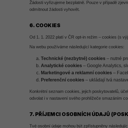
Žádosti vyřizujeme bezplatně. Pouze v případě zj
odmítnout žádosti vyhovět.
6. COOKIES
Od 1. 1. 2022 platí v ČR opt-in režim – cookies (
Na webu používáme následující kategorie cookies:
Technické (nezbytné) cookies
– nutné pro
Analytické cookies
– Google Analytics, sl
Marketingové a reklamní cookies
– Faceb
Preferenční cookies
– ukládají tvá nastave
Konkrétní seznam cookies, jejich poskytovatelů, účel
odvolat i v nastavení svého prohlížeče smazáním co
7. PŘÍJEMCI OSOBNÍCH ÚDAJŮ (PO
Tvé osobní údaje mohou být zpřístupněny následujíc