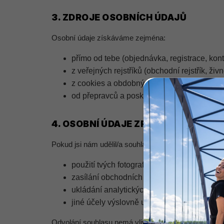
3. ZDROJE OSOBNÍCH ÚDAJŮ
Osobní údaje získáváme zejména:
přímo od tebe (objednávka, registrace, kon
z veřejných rejstříků (obchodní rejstřík, živ
z cookies a obdobných technologií při tvé 
od přepravců a poskytovatelů platebních sl
4. OSOBNÍ ÚDAJE ZPRACOVÁVANÉ N
Pokud jsi nám udělil/a souhlas, je jeho udělení dob
použití tvých fotografií pro marketingové úče
zasílání obchodních sdělení osobám, které
ukládání analytických a marketingových co
jiné účely výslovně uvedené v konkrétním 
Odvolání souhlasu nemá vliv na zákonnost zpracová