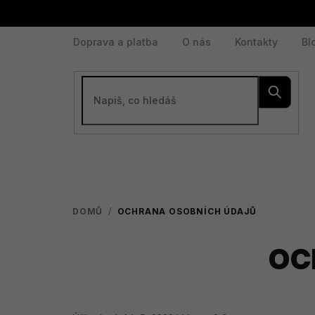
Přejít
na
obsah
Doprava a platba
O nás
Kontakty
Bl
DOMŮ
/
OCHRANA OSOBNÍCH ÚDAJŮ
OC