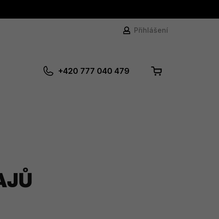
Přihlášení
+420 777 040 479
Nákupní
košík
AJŮ