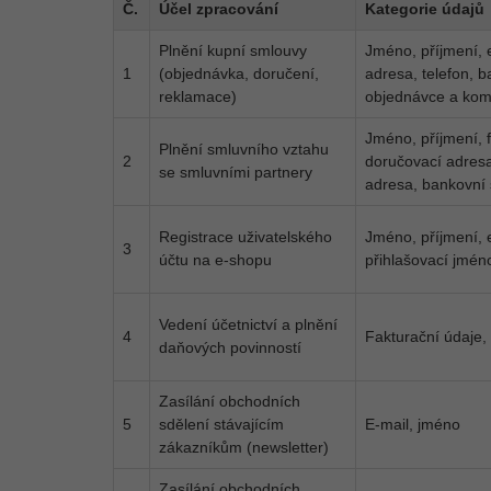
Č.
Účel zpracování
Kategorie údajů
Plnění kupní smlouvy
Jméno, příjmení, 
1
(objednávka, doručení,
adresa, telefon, b
reklamace)
objednávce a kom
Jméno, příjmení, f
Plnění smluvního vztahu
2
doručovací adresa,
se smluvními partnery
adresa, bankovní 
Registrace uživatelského
Jméno, příjmení, e
3
účtu na e-shopu
přihlašovací jmén
Vedení účetnictví a plnění
4
Fakturační údaje,
daňových povinností
Zasílání obchodních
5
sdělení stávajícím
E-mail, jméno
zákazníkům (newsletter)
Zasílání obchodních