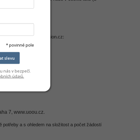
 e-mailem na info@emfashion.cz:
* povinné pole
kat slevu
u nás v bezpečí.
bních údajů.
raha 7, www.uoou.cz.
ě potřeby a s ohledem na složitost a počet žádostí