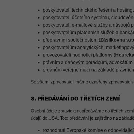
poskytovateli technického řešení a hosting
poskytovateli účetního systému, cloudového
poskytovateli e-mailové služby a nástrojů 
poskytovatelům platebních služeb a banká
přepravním společnostem (
Zásilkovna s.r.
poskytovatelům analytických, marketingový
provozovateli hodnotící platformy (
Heureka
právním a daňovým poradcům, advokátům, 
orgánům veřejné moci na základě právních 
Se všemi zpracovateli máme uzavřeny zpracovatels
8. PŘEDÁVÁNÍ DO TŘETÍCH ZEMÍ
Osobní údaje zpravidla nepředáváme do třetích zem
údajů do USA. Toto předávání je zajištěno na základě
rozhodnutí Evropské komise o odpovídající