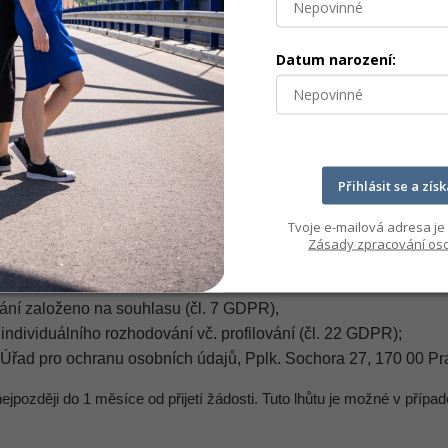
Datum narození:
JŮ
která můžeš kdykoli uplatnit zasláním žádosti na adresu sídla nebo
 GDPR),
 GDPR),
Přihlásit se a zís
. 17 GDPR),
Tvoje e-mailová adresa je 
),
Zásady zpracování oso
),
. 21 GDPR), zejména proti přímému marketingu,
ování založeno na souhlasu (čl. 7 GDPR),
dividuálního rozhodování vč. profilování (čl. 22 GDPR);
 Úřad pro ochranu osobních údajů, Pplk. Sochora 27, 170 00 P
ozději do 1 měsíce od přijetí žádosti. Tuto lhůtu je možné v případ