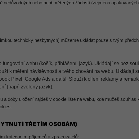
evně nedůvodných nebo nepřiměřených žádostí (zejména opakovanýc
s výjimkou technicky nezbytných) můžeme ukládat pouze s tvým před
 fungování webu (košík, přihlášení, jazyk). Ukládají se bez sou
ouží k měření návštěvnosti a tvého chování na webu. Ukládají 
ook Pixel, Google Ads a další. Slouží k cílení reklamy a remar
ní (např. zvolený jazyk).
u a doby uložení najdeš v cookie liště na webu, kde můžeš souhlas k
okies.
SKYTNUTÍ TŘETÍM OSOBÁM)
ím kategoriím příjemců a zpracovatelů: