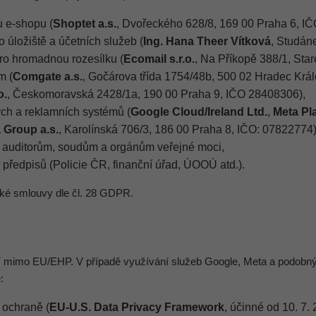
u e-shopu (
Shoptet a.s.
, Dvořeckého 628/8, 169 00 Praha 6, I
 úložiště a účetních služeb (
Ing. Hana Theer Vítková
, Studán
pro hromadnou rozesílku (
Ecomail s.r.o.
, Na Příkopě 388/1, Sta
m (
Comgate a.s.
, Gočárova třída 1754/48b, 500 02 Hradec Krá
o.
, Českomoravská 2428/1a, 190 00 Praha 9, IČO 28408306),
ch a reklamních systémů (
Google Cloud/Ireland Ltd.
,
Meta Pla
 Group a.s.
, Karolínská 706/3, 186 00 Praha 8, IČO: 07822774)
auditorům, soudům a orgánům veřejné moci,
předpisů (Policie ČR, finanční úřad, ÚOOÚ atd.).
ké smlouvy dle čl. 28 GDPR.
í mimo EU/EHP. V případě využívání služeb Google, Meta a podobn
:
 ochraně (
EU-U.S. Data Privacy Framework
, účinné od 10. 7.