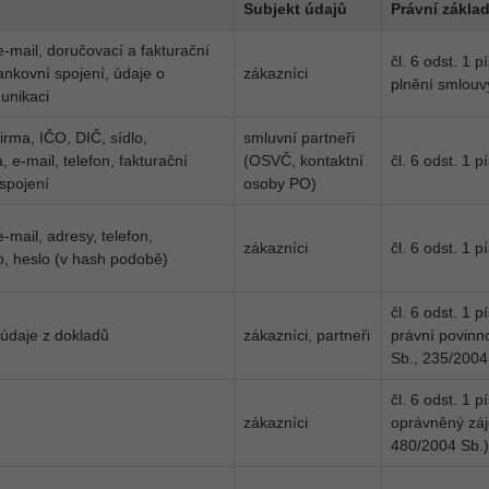
Subjekt údajů
Právní zákla
e-mail, doručovací a fakturační
čl. 6 odst. 1 
ankovní spojení, údaje o
zákazníci
plnění smlouv
unikaci
irma, IČO, DIČ, sídlo,
smluvní partneři
 e-mail, telefon, fakturační
(OSVČ, kontaktní
čl. 6 odst. 1 
spojení
osoby PO)
-mail, adresy, telefon,
zákazníci
čl. 6 odst. 1 
o, heslo (v hash podobě)
čl. 6 odst. 1 
 údaje z dokladů
zákazníci, partneři
právní povinn
Sb., 235/2004
čl. 6 odst. 1 
zákazníci
oprávněný záj
480/2004 Sb.)