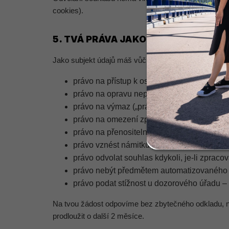
cookies).
5. TVÁ PRÁVA JAKO SUBJEKTU ÚDA
Jako subjekt údajů máš vůči nám následující práva, 
právo na přístup k osobním údajům (čl. 15
právo na opravu nepřesných údajů (čl. 16
právo na výmaz („právo být zapomenut", čl
právo na omezení zpracování (čl. 18 GDPR
právo na přenositelnost údajů (čl. 20 GDPR
právo vznést námitku proti zpracování (čl
právo odvolat souhlas kdykoli, je-li zprac
právo nebýt předmětem automatizovaného in
právo podat stížnost u dozorového úřadu –
Na tvou žádost odpovíme bez zbytečného odkladu, nejp
prodloužit o další 2 měsíce.