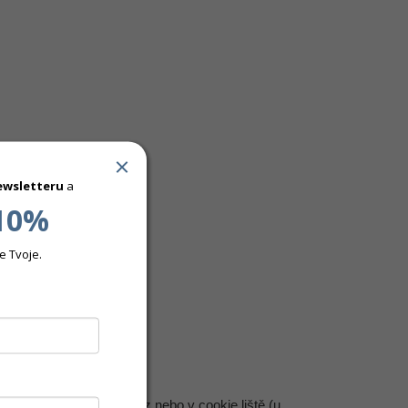
ewsletteru
a
10%
e Tvoje.
ro:
m na info@emfashion.cz nebo v cookie liště (u