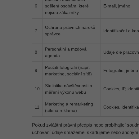
6
sdělení osobám, které
E-mail, jméno
nejsou zákazníky
Ochrana právních nároků
7
Identifikační a ko
správce
Personální a mzdová
8
Údaje dle pracov
agenda
Použití fotografií (např.
9
Fotografie, jméno
marketing, sociální sítě)
Statistika návštěvnosti a
10
Cookies, IP, ident
měření výkonu webu
Marketing a remarketing
11
Cookies, identifik
(cílená reklama)
Pokud zvláštní právní předpis nebo probíhající soudn
uchování údaje smažeme, skartujeme nebo anonym