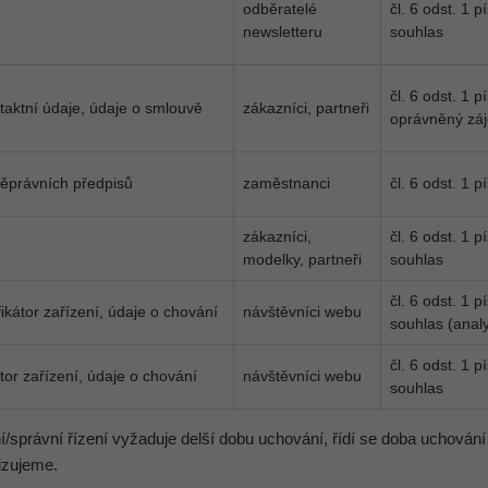
odběratelé
čl. 6 odst. 1 
newsletteru
souhlas
čl. 6 odst. 1 
ntaktní údaje, údaje o smlouvě
zákazníci, partneři
oprávněný zá
něprávních předpisů
zaměstnanci
čl. 6 odst. 1 
zákazníci,
čl. 6 odst. 1 
modelky, partneři
souhlas
čl. 6 odst. 1 
ifikátor zařízení, údaje o chování
návštěvníci webu
souhlas (analy
čl. 6 odst. 1 
átor zařízení, údaje o chování
návštěvníci webu
souhlas
í/správní řízení vyžaduje delší dobu uchování, řídí se doba uchování
izujeme.