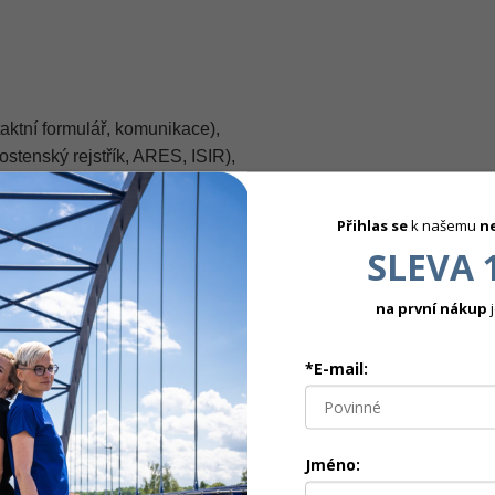
taktní formulář, komunikace),
nostenský rejstřík, ARES, ISIR),
návštěvě webu (po udělení souhlasu),
užeb v souvislosti s vyřízením tvé objednávky.
Přihlas se
k našemu
n
SLEVA 
A ZÁKLADĚ SOUHLASU
na první nákup
j
rovolné a kdykoli ho můžeš odvolat. Souhlas zpracováváme zejména p
ly,
*E-mail:
 nejsou zákazníky,
okies,
souhlasu.
Jméno:
ní provedeného před jeho odvoláním. Souhlas můžeš odvolat e-maile