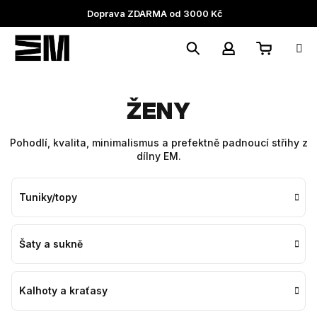
Přejít
Doprava ZDARMA od 3000 Kč
na
obsah
Nákupní
Hledat
Přihlášení
ŽENY
košík
Pohodlí, kvalita, minimalismus a prefektně padnoucí střihy z
dílny EM.
Tuniky/topy
Šaty a sukně
Kalhoty a kraťasy