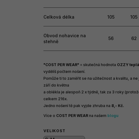
Celková délka
105
105
Obvod nohavice na
56
62
stehně
"COST PER WEAR"
=
skutečná hodnota
OZZY tepl
vydělíš počtem nošení.
Pomůže ti to zaměřit se na užitečnost a kvalitu, a n
září do května
a oblékla je alespoň 2 x týdně, tak za 3 roky (proto
celkem 216x.
Jedno nošení tě pak vyjde zhruba na
8,- Kč.
Více o
COST PER WEAR
na našem
blogu
VELIKOST