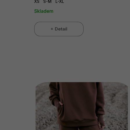
XS
S-M
L-XL
Skladem
Detail