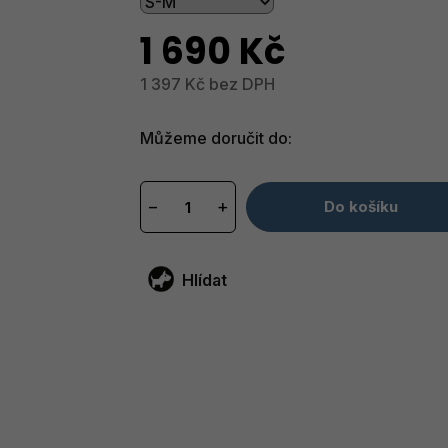
1 690 Kč
1 397 Kč bez DPH
Měrná
cena:
Můžeme doručit do:
−
+
Do košíku
Hlídat