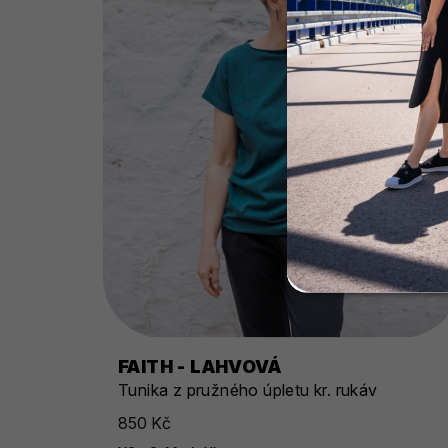
FAITH - LAHVOVÁ
Tunika z pružného úpletu kr. rukáv
850 Kč