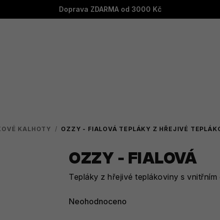
Doprava ZDARMA od 3000 Kč
KOVÉ KALHOTY
/
OZZY - FIALOVÁ
TEPLÁKY Z HŘEJIVÉ TEPLÁK
OZZY - FIALOVÁ
Tepláky z hřejivé teplákoviny s vnitřní
Průměrné
Neohodnoceno
hodnocení