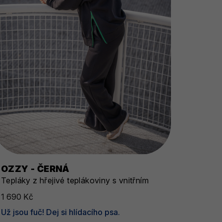
OZZY - ČERNÁ
Tepláky z hřejivé teplákoviny s vnitřním
chloupkem
1 690 Kč
Už jsou fuč! Dej si hlídacího psa.