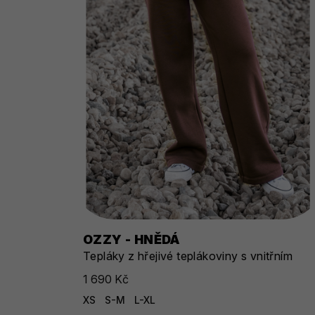
OZZY - HNĚDÁ
Tepláky z hřejivé teplákoviny s vnitřním
chloupkem
1 690 Kč
XS
S-M
L-XL