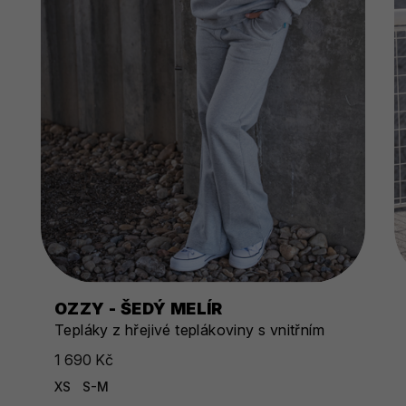
OZZY - ŠEDÝ MELÍR
Tepláky z hřejivé teplákoviny s vnitřním
chloupkem
1 690 Kč
XS
S-M