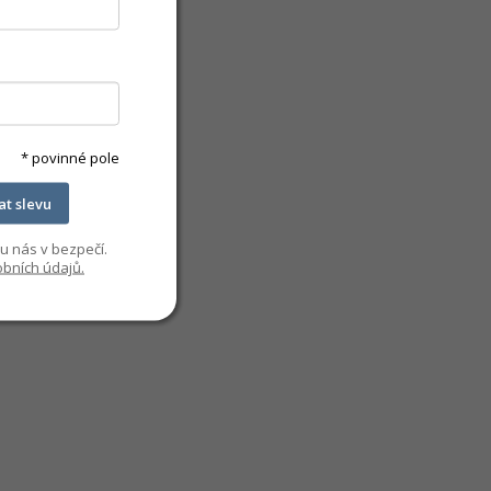
* povinné pole
kat slevu
u nás v bezpečí.
bních údajů.