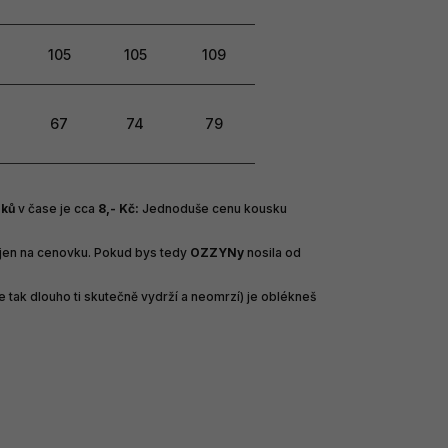
105
105
109
67
74
79
áků
v čase je cca
8,- Kč:
Jednoduše cenu kousku
e jen na cenovku.
Pokud bys tedy
OZZYNy
nosila od
že tak dlouho ti skutečně vydrží a neomrzí) je oblékneš