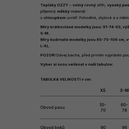
produktu
Tepláky OZZY
–
volný rovný
střih,
vysoký pa
je
příjemný
měkký
materiál
0,0
s
chloupkem
uvnitř. Pohodlné, stylové a s miki
z
5
Míry krátkovlasé modelky jsou: 91-74-93, výš
hvězdiček.
S-M.
Míry kudrnaté modelky jsou 95-75-106 cm, vý
L-XL.
POZOR!
Dávej bacha, před prvním vypráním pou
Vyber si svou velikost v naší tabulce:
TABULKA VELIKOSTÍ v cm:
XS
S-M
55-
60-
Obvod pasu
70
78
Obvod boků
90
96