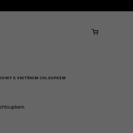
Nákupní
košík
OVINY S VNITŘNÍM CHLOUPKEM
m chloupkem