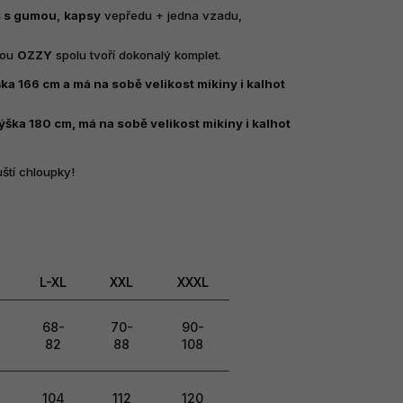
s s gumou
,
kapsy
vepředu + jedna vzadu,
nou
OZZY
spolu tvoří dokonalý komplet.
ka 166 cm a má na sobě velikost mikiny i kalhot
ška 180 cm, má na sobě velikost mikiny i kalhot
ští chloupky!
L-XL
XXL
XXXL
68-
70-
90-
82
88
108
104
112
120