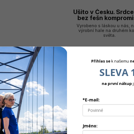
Ušito v Česku. Srdce
bez fešn kompromi
Vyrobeno s láskou u nás, n
výrobní hale na druhém ko
světa.
Přihlas se
k našemu
n
SOUVISEJÍCÍ PRODUKTY
SLEVA 
na první nákup
j
*E-mail:
Jméno: