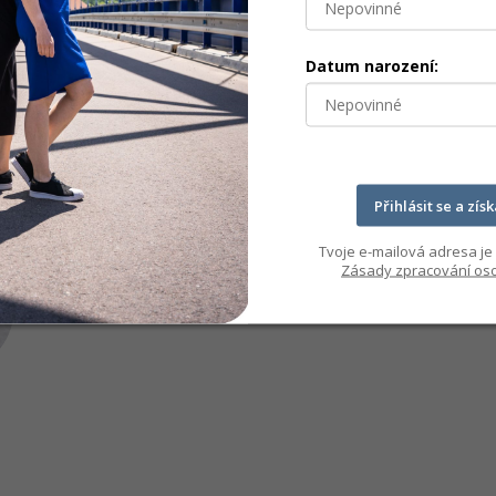
Datum narození:
Přihlásit se a zís
Tvoje e-mailová adresa je 
Zásady zpracování oso