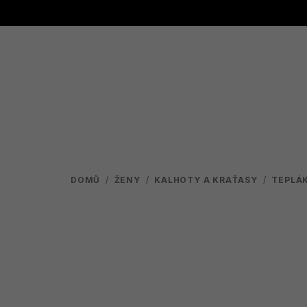
Přejít
na
obsah
DOMŮ
/
ŽENY
/
KALHOTY A KRAŤASY
/
TEPLÁ