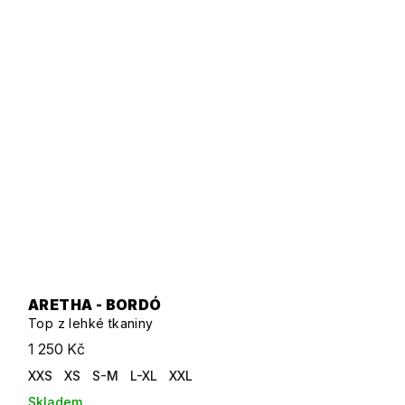
ARETHA - BORDÓ
Top z lehké tkaniny
1 250 Kč
XXS
XS
S-M
L-XL
XXL
Skladem