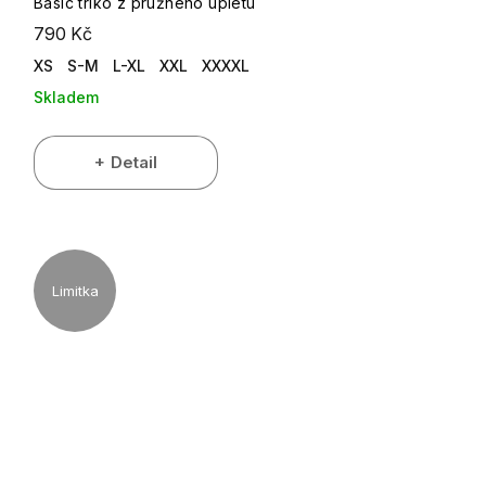
Basic triko z pružného úpletu
790 Kč
XS
S-M
L-XL
XXL
XXXXL
Skladem
Detail
Limitka