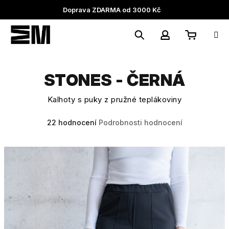
Přejít
Doprava ZDARMA od 3000 Kč
na
obsah
Nákupní
Hledat
Přihlášení
STONES - ČERNÁ
košík
Kalhoty s puky z pružné teplákoviny
Průměrné
22 hodnocení
Podrobnosti hodnocení
hodnocení
produktu
je
5,0
z
5
hvězdiček.