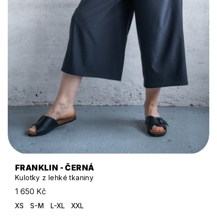
FRANKLIN - ČERNÁ
Kulotky z lehké tkaniny
1 650 Kč
XS
S-M
L-XL
XXL