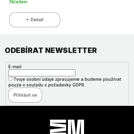
Skladem
Detail
ODEBÍRAT NEWSLETTER
E-mail
Tvoje osobní údaje zpracujeme a budeme používat
pouze v souladu s požadavky GDPR.
Přihlásit se
Z
Á
P