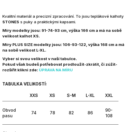
Kvalitní materiál a precizní zpracování. To jsou teplákové kalhoty
STONES
s puky a praktickými kapsami.
Míry modelky jsou: 91-74-93 cm, výška 166 cm a má na sobě
velikost kalhot XS.
Míry PLUS SIZE modelky jsou: 106-93-122, výška 168 cm a má
na sobě velikost L-XL.
Vyber si svou velikost v naší tabulce.
Pokud však budeš potřebovat prodloužit-zkrátit, či zúžit-
rozšířit klikni zde:
ÚPRAVA NA MÍRU
TABULKA VELIKOSTÍ:
XXS
XS
S-M
L-XL
XXL
Obvod
90-
74
78
82
86
pasu
108