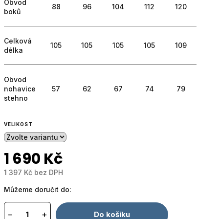
Obvod
88
96
104
112
120
boků
Celková
105
105
105
105
109
délka
Obvod
nohavice
57
62
67
74
79
stehno
VELIKOST
1 690 Kč
1 397 Kč bez DPH
Měrná
Můžeme doručit do:
cena:
−
+
Do košíku