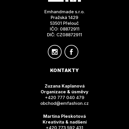
A
T
Emhandmade s.r.o.
Í
Pražská 1429
53501 Přelouč
IČO: 08872911
DIČ: CZ08872911
KONTAKTY
Zuzana Kaplanová
Organizace & úsměvy
+420 777 040 479
obchod@emfashion.cz
Martina Pleskotová
Kreativita & nadšení
+420 773 592 431