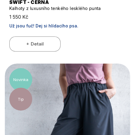
SWIFT - ČERNÁ
Kalhoty z luxusního tenkého lesklého punta
1 550 Kč
Už jsou fuč! Dej si hlídacího psa.
Detail
Novinka
Tip