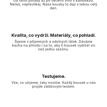
Od ranní porady až po večerní víno s kámoškou.
Neřeš, nepřevlíkej. Naše kousky to dají s tebou celý
den.
Kvalita, co vydrží. Materiály, co pohladí.
Šijeme z příjemných a odolných látek. Dáváme
bacha na přírodu i na to, aby ti kousek vydržel víc
než jednu sezónu.
Testujeme.
Vše, co ušijeme, taky nosíme. Každý kousek u nás
projde zátěžovým testem.