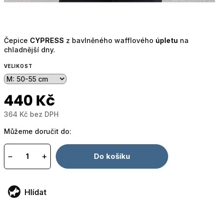
Čepice
CYPRESS
z bavlněného wafflového
úpletu
na
chladnější dny.
VELIKOST
440 Kč
364 Kč bez DPH
Měrná
Můžeme doručit do:
cena:
−
+
Do košíku
Hlídat