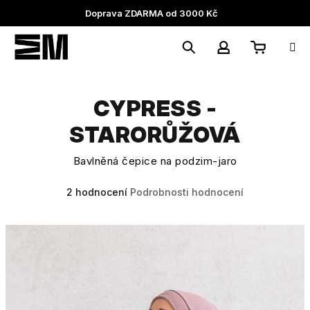
Přejít
Doprava ZDARMA od 3000 Kč
na
obsah
Nákupní
Hledat
Přihlášení
CYPRESS -
košík
STARORŮŽOVÁ
Bavlněná čepice na podzim-jaro
Průměrné
2 hodnocení
Podrobnosti hodnocení
hodnocení
produktu
je
5,0
z
5
hvězdiček.