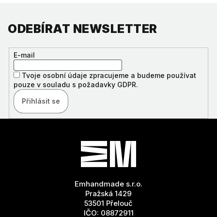
ODEBÍRAT NEWSLETTER
E-mail
Tvoje osobní údaje zpracujeme a budeme používat
pouze v souladu s požadavky GDPR.
Přihlásit se
Z
Á
P
A
T
Emhandmade s.r.o.
Í
Pražská 1429
53501 Přelouč
IČO: 08872911