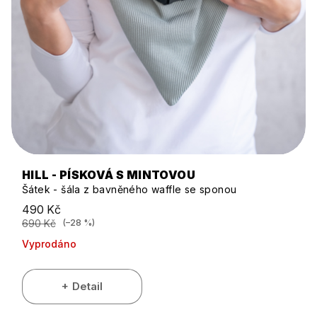
HILL - PÍSKOVÁ S MINTOVOU
Šátek - šála z bavněného waffle se sponou
490 Kč
690 Kč
(–28 %)
Vyprodáno
Detail