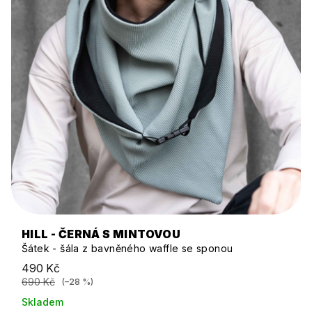
HILL - ČERNÁ S MINTOVOU
Šátek - šála z bavněného waffle se sponou
490 Kč
690 Kč
(–28 %)
Skladem