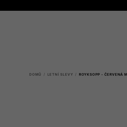
Přejít
na
obsah
DOMŮ
/
LETNÍ SLEVY
/
ROYKSOPP - ČERVENÁ
M