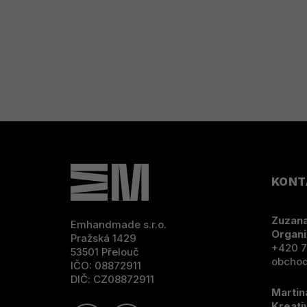
Z
Á
P
KONT
A
Zuzana
Emhandmade s.r.o.
T
Organi
Pražská 1429
+420 7
53501 Přelouč
Í
obcho
IČO: 08872911
DIČ: CZ08872911
Martin
Kreati