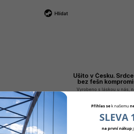
Hlídat
Ušito v Česku. Srdce
bez fešn kompromi
Vyrobeno s láskou u nás, n
výrobní hale na druhém ko
světa.
Přihlas se
k našemu
n
SLEVA 
na první nákup
j
SOUVISEJÍCÍ PRODUKTY