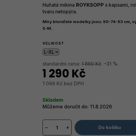
produktu
Huňatá mikina
ROYKSOPP
s kapsami, r
je
tvaru netopýra.
5,0
z
Míry blonďaté modelky jsou: 90-74-93 cm, vý
5
S-M.
hvězdiček.
VELIKOST
standardní cena:
1 890 Kč
–31 %
1 290 Kč
1 066 Kč bez DPH
Měrná
cena:
Skladem
Můžeme doručit do:
11.8.2026
−
+
Do košíku