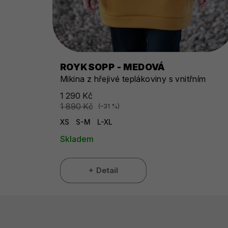
ROYKSOPP - MEDOVÁ
Mikina z hřejivé teplákoviny s vnitřním
chloupkem
1 290 Kč
1 890 Kč
(–31 %)
XS
S-M
L-XL
Skladem
Detail