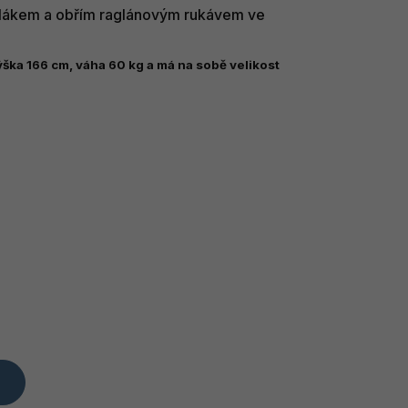
olákem a obřím raglánovým rukávem ve
ška 166 cm, váha 60 kg a má na sobě velikost