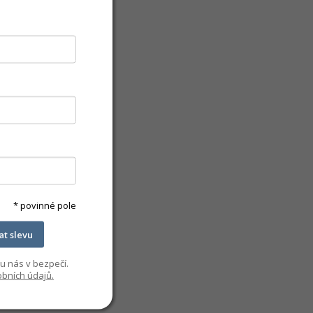
* povinné pole
kat slevu
u nás v bezpečí.
bních údajů.