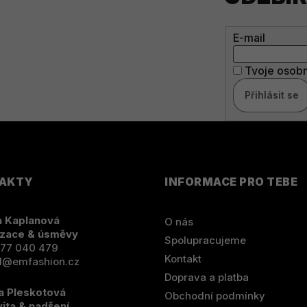
E-mail
Tvoje osobn
Přihlásit se
AKTY
INFORMACE PRO TEBE
 Kaplanová
O nás
zace & úsměvy
Spolupracujeme
77 040 479
Kontakt
d@emfashion.cz
Doprava a platba
a Pleskotová
Obchodní podmínky
vita & nadšení