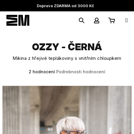
Přejít
Doprava ZDARMA od 3000 Kč
na
obsah
Nákupní
Hledat
Přihlášení
OZZY - ČERNÁ
košík
Mikina z hřejivé teplákoviny s vnitřním chloupkem
Průměrné
2 hodnocení
Podrobnosti hodnocení
hodnocení
produktu
je
5,0
z
5
hvězdiček.