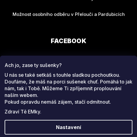
Možnost osobního odběru v Přelouči a Pardubicích
FACEBOOK
Ach jo, zase ty sušenky?
U nás se také setkáš s touhle sladkou pochoutkou.
Doufáme, že máš na porci sušenek chuť. Pomáhá to jak
nám, tak i Tobě. Můžeme Ti zpříjemnit proplouvání
SLEDUJ NÁS NA
naším webem.
INSTAGRAMU
Pokud opravdu nemáš zájem, stačí odmítnout.
Zdraví Tě EMky.
Facebook
www.instagram.com/emeverydayfashion
Nastavení
Copyright 2026
EM everyday fashion
. Všechna práva