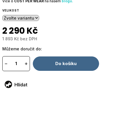
Více o
COST PER WEAR
na našem
blogu.
VELIKOST
2 290 Kč
1 893 Kč bez DPH
Měrná
Můžeme doručit do:
cena:
−
+
Do košíku
Hlídat