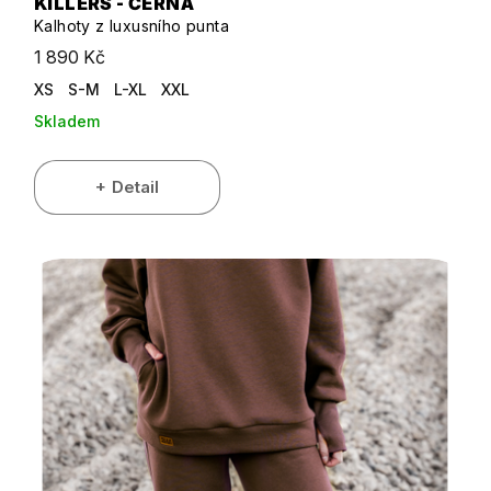
KILLERS - ČERNÁ
Kalhoty z luxusního punta
1 890 Kč
XS
S-M
L-XL
XXL
Skladem
Detail