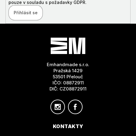
pouze v souladu s požadavky GDPR.
Přihlásit se
Z
Á
P
A
T
Emhandmade s.r.o.
Í
Pražská 1429
53501 Přelouč
IČO: 08872911
DIČ: CZ08872911
KONTAKTY