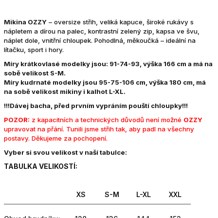
Mikina OZZY
– oversize střih, veliká kapuce, široké rukávy s
nápletem a dírou na palec, kontrastní zelený zip, kapsa ve švu,
náplet dole, vnitřní chloupek. Pohodlná, měkoučká – ideální na
lítačku, sport i hory.
Míry krátkovlasé modelky jsou: 91-74-93, výška 166 cm a má na
sobě velikost S-M.
Míry kudrnaté modelky jsou 95-75-106 cm, výška 180 cm, má
na sobě velikost mikiny i kalhot L-XL.
!!!Dávej bacha, před prvním vypráním pouští chloupky!!!
POZOR:
z kapacitních a technických důvodů není možné
OZZY
upravovat na přání. Tunili jsme střih tak, aby padl na všechny
postavy. Děkujeme za pochopení.
Vyber si svou velikost v naší tabulce:
TABULKA VELIKOSTÍ:
XS
S-M
L-XL
XXL