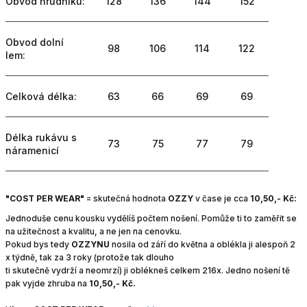
Obvod hrudníku:
128
136
144
152
Obvod dolní
98
106
114
122
lem:
Celková délka:
63
66
69
69
Délka rukávu s
73
75
77
79
náramenicí
"COST PER WEAR"
=
skutečná hodnota
OZZY
v čase je cca
10,50,- Kč:
Jednoduše cenu kousku vydělíš počtem nošení. Pomůže ti to zaměřit se
na užitečnost a kvalitu, a ne jen na cenovku.
Pokud bys tedy
OZZYNU
nosila od září do května a oblékla ji alespoň 2
x týdně, tak za 3 roky (protože tak dlouho
ti skutečně vydrží a neomrzí) ji oblékneš celkem 216x.
Jedno nošení tě
pak vyjde zhruba na
10,50,- Kč.