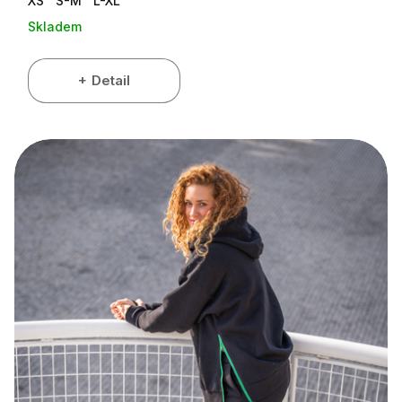
XS
S-M
L-XL
Skladem
Detail