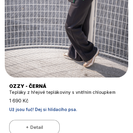
OZZY - ČERNÁ
Tepláky z hřejivé teplákoviny s vnitřním chloupkem
1 690 Kč
Už jsou fuč! Dej si hlídacího psa.
Detail