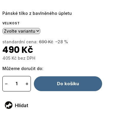
Pánské tílko z bavlněného úpletu
VELIKOST
standardní cena:
690 Kč
–28 %
490 Kč
405 Kč bez DPH
Měrná
Můžeme doručit do:
cena:
−
+
Do košíku
Hlídat