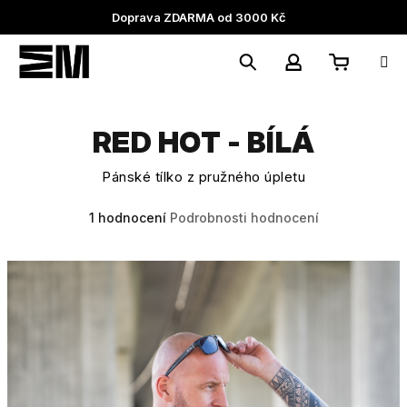
Přejít
Doprava ZDARMA od 3000 Kč
na
obsah
Nákupní
Hledat
Přihlášení
RED HOT - BÍLÁ
košík
Pánské tílko z pružného úpletu
Průměrné
1 hodnocení
Podrobnosti hodnocení
hodnocení
produktu
je
5,0
z
5
hvězdiček.