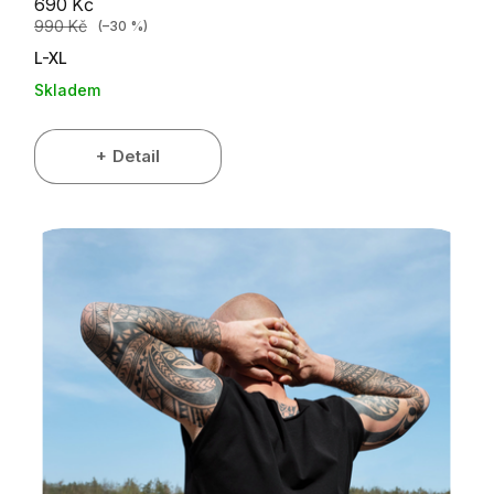
690 Kč
990 Kč
(–30 %)
L-XL
Skladem
Detail