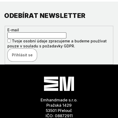
ODEBÍRAT NEWSLETTER
E-mail
Tvoje osobní údaje zpracujeme a budeme používat
pouze v souladu s požadavky GDPR.
Přihlásit se
Z
Á
P
A
T
Emhandmade s.r.o.
Í
Pražská 1429
53501 Přelouč
IČO: 08872911