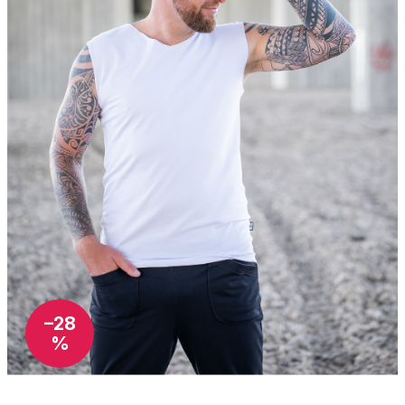
–28
%