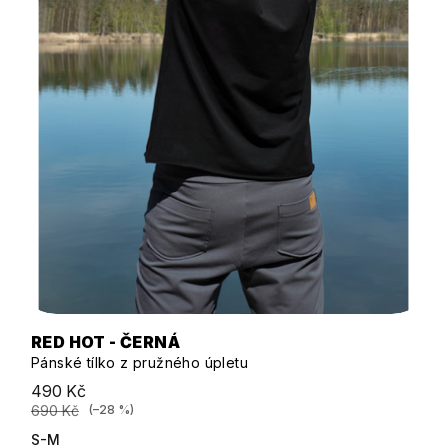
RED HOT - ČERNÁ
Pánské tílko z pružného úpletu
490 Kč
690 Kč
(–28 %)
S-M