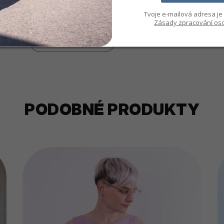
Už je fuč! Dej si hlídacího psa.
Tvoje e-mailová adresa je 
Zásady zpracování oso
Detail
PODOBNÉ PRODUKTY