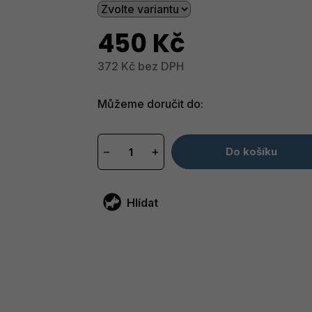
450 Kč
372 Kč bez DPH
Měrná
cena:
Můžeme doručit do:
−
+
Do košíku
Hlídat