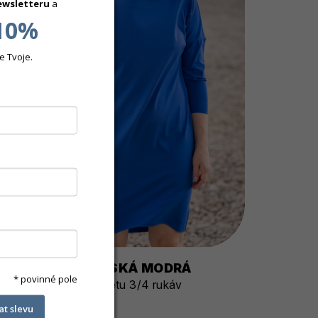
ewsletteru
a
10%
e Tvoje.
MUSE - KRÁLOVSKÁ MODRÁ
* povinné pole
Šaty z pružného úpletu 3/4 rukáv
1 590 Kč
kat slevu