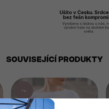
Ušito v Česku. Srdce
bez fešn kompromi
Vyrobeno s láskou u nás, n
výrobní hale na druhém ko
světa.
SOUVISEJÍCÍ PRODUKTY
Tip