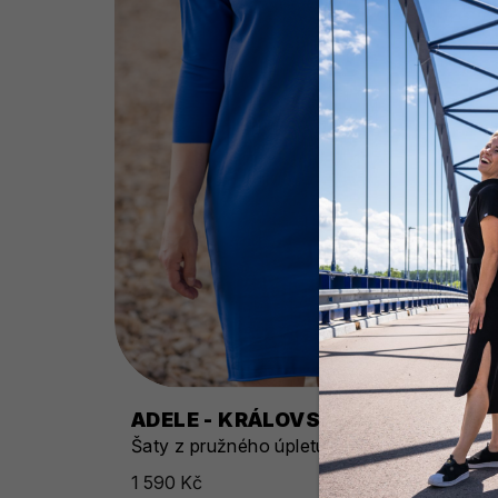
ADELE - KRÁLOVSKÁ MODRÁ
Šaty z pružného úpletu 3/4 rukáv
1 590 Kč