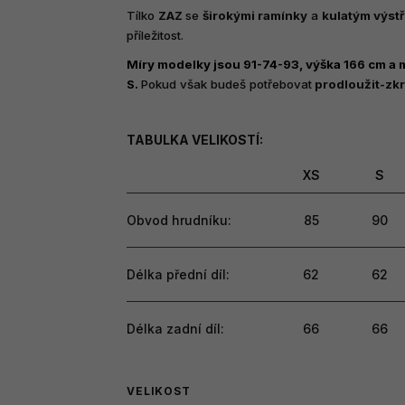
produktu
Tílko
ZAZ
se
širokými ramínky
a
kulatým výst
je
příležitost.
5,0
z
Míry modelky jsou 91-74-93, výška 166 cm a má
5
S.
Pokud však budeš potřebovat
prodloužit-zkrá
hvězdiček.
TABULKA VELIKOSTÍ:
XS
S
Obvod hrudníku:
85
90
Délka přední díl:
62
62
Délka zadní díl:
66
66
VELIKOST