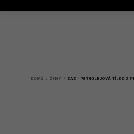
Přejít
na
obsah
DOMŮ
/
ŽENY
/
ZAZ - PETROLEJOVÁ
TÍLKO Z 