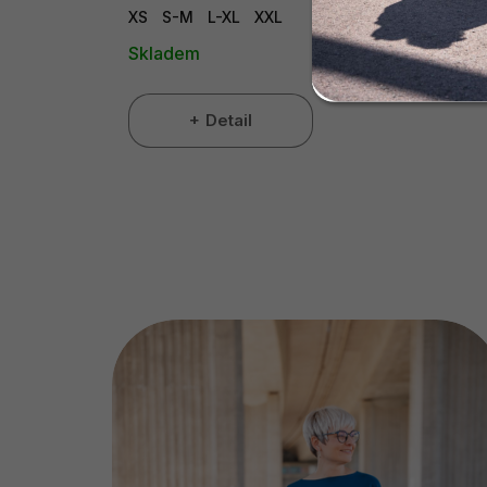
XS
S-M
L-XL
XXL
Skladem
Detail