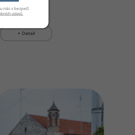
XS
S-M
L-XL
u nás v bezpečí.
bních údajů.
Skladem
Detail