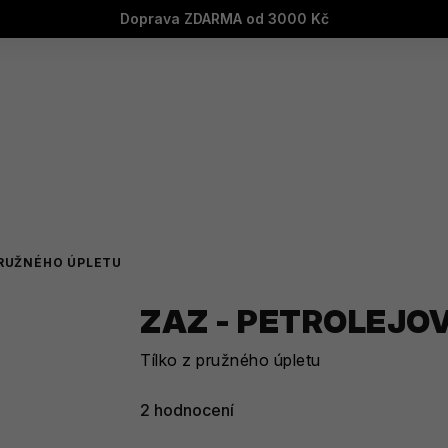
Doprava ZDARMA od 3000 Kč
PRUŽNÉHO ÚPLETU
ZAZ - PETROLEJO
Tílko z pružného úpletu
Průměrné
2 hodnocení
hodnocení