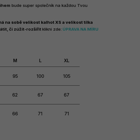
řihem
bude super společník na každou Tvou
 na sobě velikost kalhot XS a velikost tílka
tit, či zúžit-rozšířit
klikni zde:
ÚPRAVA NA MÍRU
M
L
XL
95
100
105
62
67
67
66
71
71