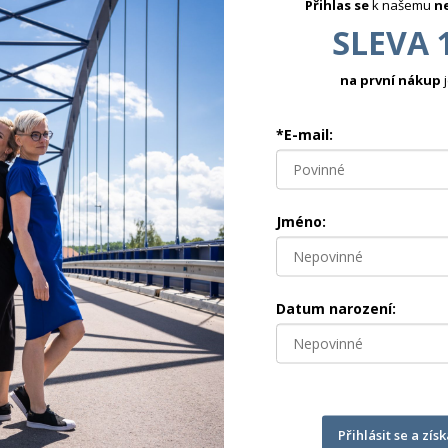
Přihlas se
k našemu
n
SLEVA 
na první nákup
j
*E-mail:
Jméno:
Datum narození:
FAITH - BÍLÁ
Tunika z pružného úpletu kr. rukáv
850 Kč
Přihlásit se a zís