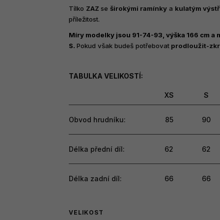
produktu
Tílko
ZAZ
se
širokými ramínky
a
kulatým výst
je
příležitost.
5,0
z
Míry modelky jsou 91-74-93, výška 166 cm a má
5
S.
Pokud však budeš potřebovat
prodloužit-zkrá
hvězdiček.
TABULKA VELIKOSTÍ:
XS
S
Obvod hrudníku:
85
90
Délka přední díl:
62
62
Délka zadní díl:
66
66
VELIKOST