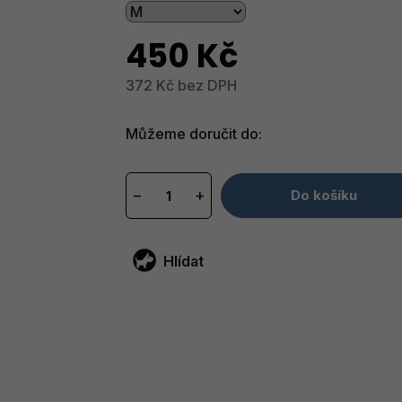
450 Kč
372 Kč bez DPH
Měrná
cena:
Můžeme doručit do:
−
+
Do košíku
Hlídat