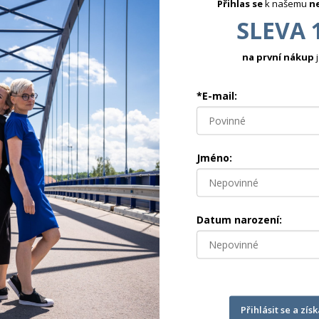
Přihlas se
k našemu
n
SLEVA 
na první nákup
j
*E-mail:
Jméno:
Datum narození:
MUSE - ČERNÁ
Šaty z pružného úpletu 3/4 rukáv
1 590 Kč
Přihlásit se a zís