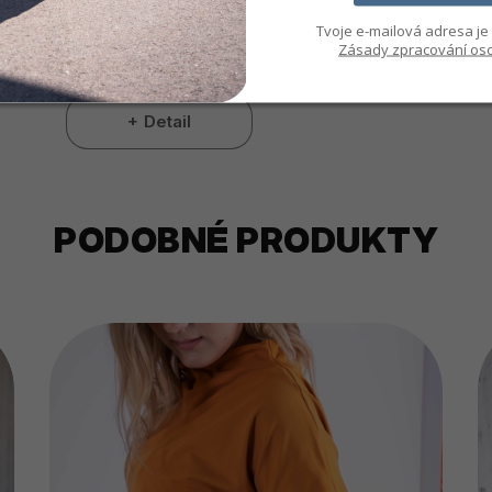
XS
S-M
L-XL
XXL
Tvoje e-mailová adresa je 
Zásady zpracování oso
Skladem
Detail
PODOBNÉ PRODUKTY