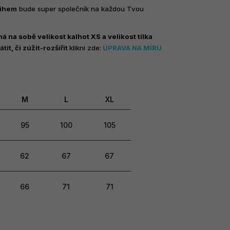
řihem
bude super společník na každou Tvou
 na sobě velikost kalhot XS a velikost tílka
tit, či zúžit-rozšířit
klikni zde:
ÚPRAVA NA MÍRU
M
L
XL
95
100
105
62
67
67
66
71
71