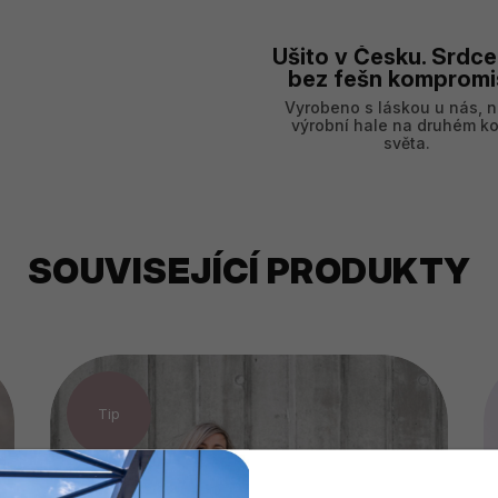
Ušito v Česku. Srdce
bez fešn kompromi
Vyrobeno s láskou u nás, n
výrobní hale na druhém ko
světa.
SOUVISEJÍCÍ PRODUKTY
Tip