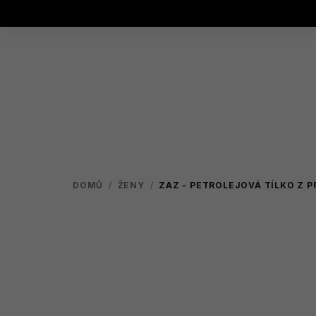
Přejít
na
obsah
DOMŮ
/
ŽENY
/
ZAZ - PETROLEJOVÁ
TÍLKO Z 