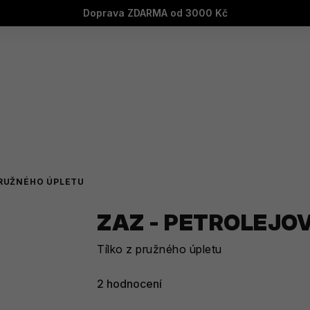
Doprava ZDARMA od 3000 Kč
PRUŽNÉHO ÚPLETU
ZAZ - PETROLEJO
Tílko z pružného úpletu
Průměrné
2 hodnocení
hodnocení