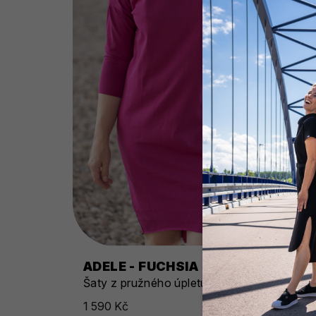
ADELE - FUCHSIA
Šaty z pružného úpletu 3/4 rukáv
1 590 Kč