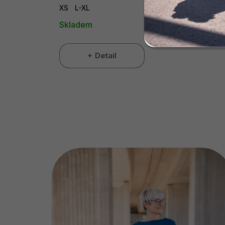
XS
L-XL
Skladem
Detail