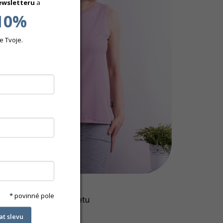
ewsletteru
a
10%
e Tvoje.
ZAZ - PUDROVÁ
* povinné pole
Tílko z pružného úpletu
450 Kč
kat slevu