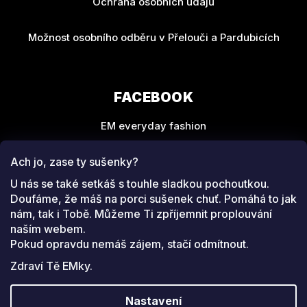
Ochrana osobních údajů
Možnost osobního odběru v Přelouči a Pardubicích
FACEBOOK
EM everyday fashion
Ach jo, zase ty sušenky?
U nás se také setkáš s touhle sladkou pochoutkou.
Doufáme, že máš na porci sušenek chuť. Pomáhá to jak
nám, tak i Tobě. Můžeme Ti zpříjemnit proplouvání
SLEDUJ NÁS NA
naším webem.
INSTAGRAMU
Pokud opravdu nemáš zájem, stačí odmítnout.
Zdraví Tě EMky.
Facebook
www.instagram.com/emeverydayfashion
Nastavení