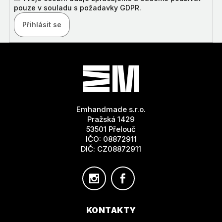
pouze v souladu s požadavky GDPR.
Přihlásit se
Z
Á
P
A
T
Emhandmade s.r.o.
Í
Pražská 1429
53501 Přelouč
IČO: 08872911
DIČ: CZ08872911
KONTAKTY