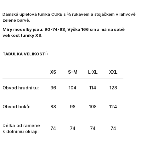
Dámská úpletová tunika CURE s ¾ rukávem a stojáčkem v lahvově
zelené barvě.
Míry modelky jsou: 90-74-93, Výška 166 cm a má na sobě
velikost tuniky XS.
TABULKA VELIKOSTÍ:
XS
S-M
L-XL
XXL
Obvod hrudníku:
96
104
114
128
Obvod boků:
88
98
108
124
Délka od ramene
74
74
74
74
k dolnímu okraji: