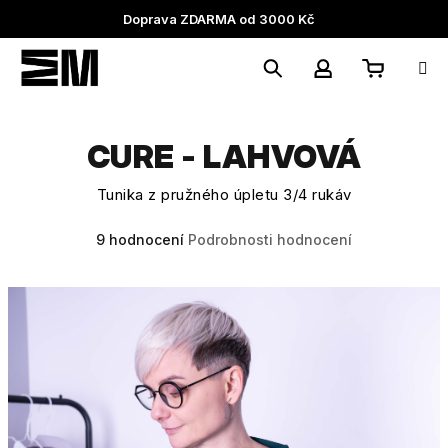
Přejít
Doprava ZDARMA od 3000 Kč
na
obsah
Nákupní
Hledat
Přihlášení
CURE - LAHVOVÁ
košík
Tunika z pružného úpletu 3/4 rukáv
Průměrné
9 hodnocení
Podrobnosti hodnocení
hodnocení
produktu
je
5,0
z
5
hvězdiček.