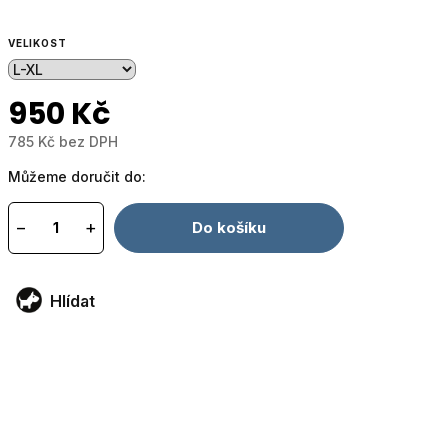
VELIKOST
950 Kč
785 Kč bez DPH
Měrná
Můžeme doručit do:
cena:
−
+
Do košíku
Hlídat