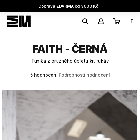
Přejít
Doprava ZDARMA od 3000 Kč
na
obsah
Nákupní
Hledat
Přihlášení
FAITH - ČERNÁ
košík
Tunika z pružného úpletu kr. rukáv
Průměrné
5 hodnocení
Podrobnosti hodnocení
hodnocení
produktu
je
5,0
z
5
hvězdiček.