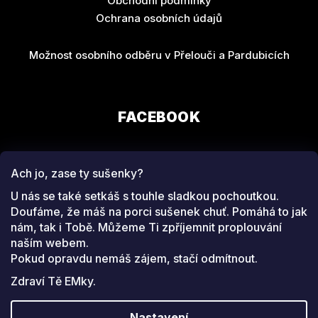
Obchodní podmínky
Ochrana osobních údajů
Možnost osobního odběru v Přelouči a Pardubicích
FACEBOOK
Ach jo, zase ty sušenky?
U nás se také setkáš s touhle sladkou pochoutkou.
Doufáme, že máš na porci sušenek chuť. Pomáhá to jak
nám, tak i Tobě. Můžeme Ti zpříjemnit proplouvání
SLEDUJ NÁS NA
naším webem.
INSTAGRAMU
Pokud opravdu nemáš zájem, stačí odmítnout.
Zdraví Tě EMky.
Facebook
www.instagram.com/emeverydayfashion
Nastavení