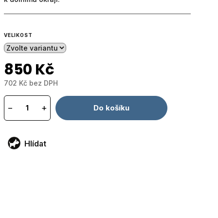
VELIKOST
850 Kč
702 Kč bez DPH
Měrná
cena:
−
+
Do košíku
Hlídat