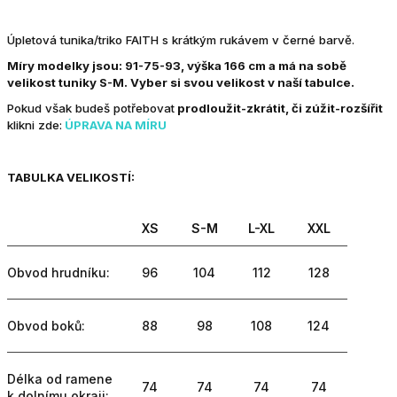
Úpletová tunika/triko FAITH s krátkým rukávem v černé barvě.
Míry modelky jsou: 91-75-93, výška 166 cm a má na sobě
velikost tuniky S-M.
Vyber si svou velikost v naší tabulce.
Pokud však budeš potřebovat
prodloužit-zkrátit, či zúžit-rozšířit
klikni zde:
ÚPRAVA NA MÍRU
TABULKA VELIKOSTÍ:
XS
S-M
L-XL
XXL
Obvod hrudníku:
96
104
112
128
Obvod boků:
88
98
108
124
Délka od ramene
74
74
74
74
k dolnímu okraji: