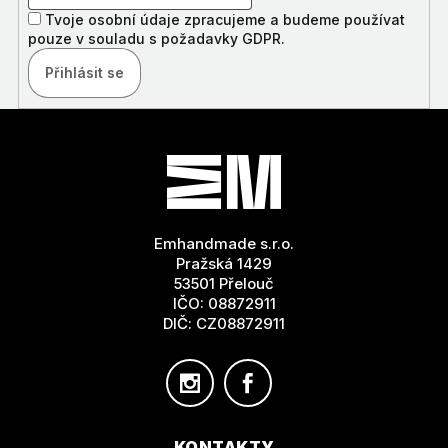
Tvoje osobní údaje zpracujeme a budeme používat
pouze v souladu s požadavky GDPR.
Přihlásit se
Z
Á
P
A
T
Emhandmade s.r.o.
Í
Pražská 1429
53501 Přelouč
IČO: 08872911
DIČ: CZ08872911
KONTAKTY