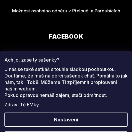
Možnost osobního odběru v Přelouči a Pardubicích
FACEBOOK
Ach jo, zase ty sušenky?
U nás se také setkáš s touhle sladkou pochoutkou.
Doufáme, že máš na porci sušenek chuť. Pomáhá to jak
nám, tak i Tobě. Můžeme Ti zpříjemnit proplouvání
SLEDUJ NÁS NA
naším webem.
INSTAGRAMU
Pokud opravdu nemáš zájem, stačí odmítnout.
Zdraví Tě EMky.
Facebook
www.instagram.com/emeverydayfashion
Nastavení
Copyright 2026
EM everyday fashion
. Všechna práva