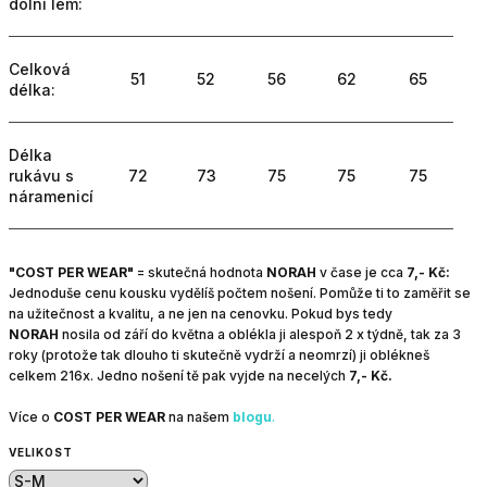
dolní lem:
Celková
51
52
56
62
65
délka:
Délka
rukávu s
72
73
75
75
75
náramenicí
"COST PER WEAR"
=
skutečná hodnota
NORAH
v čase je cca
7,- Kč:
Jednoduše cenu kousku vydělíš počtem nošení. Pomůže ti to zaměřit se
na užitečnost a kvalitu, a ne jen na cenovku.
Pokud bys tedy
NORAH
nosila od září do května a oblékla ji alespoň 2 x týdně, tak za 3
roky (protože tak dlouho ti skutečně vydrží a neomrzí) ji oblékneš
celkem 216x.
Jedno nošení tě pak vyjde na necelých
7,- Kč.
Více o
COST PER WEAR
na našem
blogu
.
VELIKOST