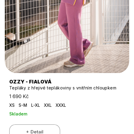
OZZY - FIALOVÁ
Tepláky z hřejivé teplákoviny s vnitřním chloupkem
1 690 Kč
XS
S-M
L-XL
XXL
XXXL
Skladem
Detail