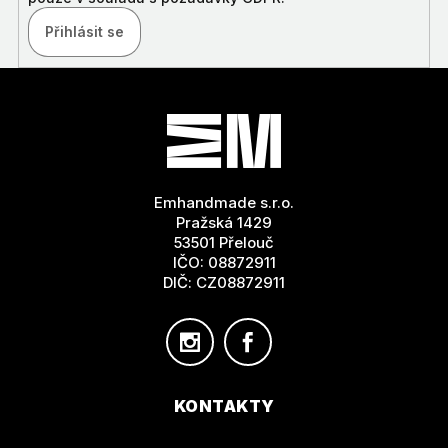
Přihlásit se
Z
Á
P
A
T
Emhandmade s.r.o.
Í
Pražská 1429
53501 Přelouč
IČO: 08872911
DIČ: CZ08872911
KONTAKTY