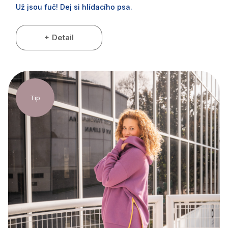
Už jsou fuč! Dej si hlídacího psa.
Detail
Tip