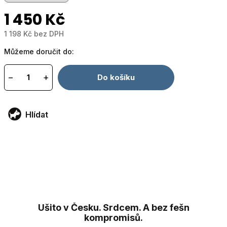
1 450 Kč
1 198 Kč bez DPH
Měrná
Můžeme doručit do:
cena:
−
+
Do košíku
Hlídat
Ušito v Česku. Srdcem. A bez fešn
kompromisů.