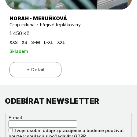
NORAH - MERUŇKOVÁ
Crop mikina z hřejivé teplákoviny
1 450 Kč
XXS
XS
S-M
L-XL
XXL
Skladem
Detail
ODEBÍRAT NEWSLETTER
E-mail
Tvoje osobní údaje zpracujeme a budeme používat
pouze v souladu s požadavky GDPR.