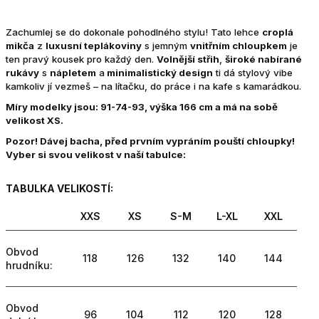
Zachumlej se do dokonale pohodlného stylu! Tato lehce
croplá
mikča
z
luxusní teplákoviny
s jemným
vnitřním chloupkem
je
ten pravý kousek pro každý den.
Volnější střih
,
široké nabírané
rukávy
s
nápletem
a
minimalistický design
ti dá stylový vibe
kamkoliv jí vezmeš – na lítačku, do práce i na kafe s kamarádkou.
Míry modelky jsou: 91-74-93, výška 166 cm a má na sobě
velikost XS.
Pozor! Dávej bacha, před prvním vypráním pouští chloupky!
Vyber si svou velikost v naší tabulce:
TABULKA VELIKOSTÍ:
XXS
XS
S-M
L-XL
XXL
Obvod
118
126
132
140
144
hrudníku:
Obvod
96
104
112
120
128