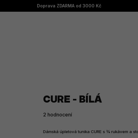
Doprava ZDARMA od 3000 Kč
CURE - BÍLÁ
Průměrné
2 hodnocení
hodnocení
produktu
Dámská úpletová tunika CURE s ¾ rukávem a sto
je