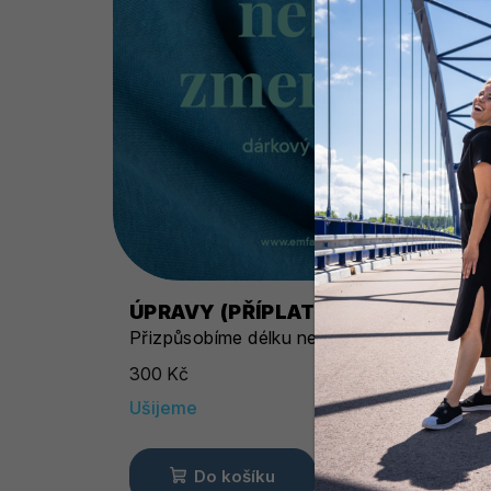
ÚPRAVY (PŘÍPLATEK)
Přizpůsobíme délku nebo šířku podle tebe
300 Kč
Ušijeme
Do košíku