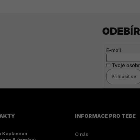
ODEBÍ
E-mail
Tvoje osobn
Přihlásit se
AKTY
INFORMACE PRO TEBE
 Kaplanová
O nás
zace & úsměvy