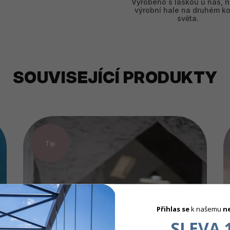
Vyrobeno s láskou u nás, n
výrobní hale na druhém ko
světa.
SOUVISEJÍCÍ PRODUKTY
Tip
Přihlas se
k našemu
n
SLEVA 