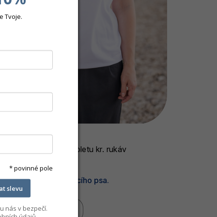
e Tvoje.
FAITH - BÍLÁ
Tunika z pružného úpletu kr. rukáv
850 Kč
* povinné pole
Už je fuč! Dej si hlídacího psa.
kat slevu
u nás v bezpečí.
Detail
bních údajů.