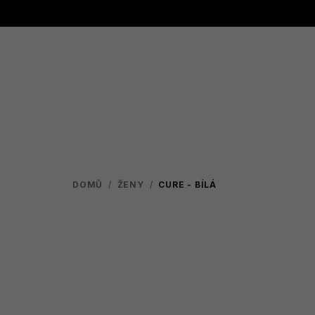
Přejít
na
obsah
DOMŮ
/
ŽENY
/
CURE - BÍLÁ