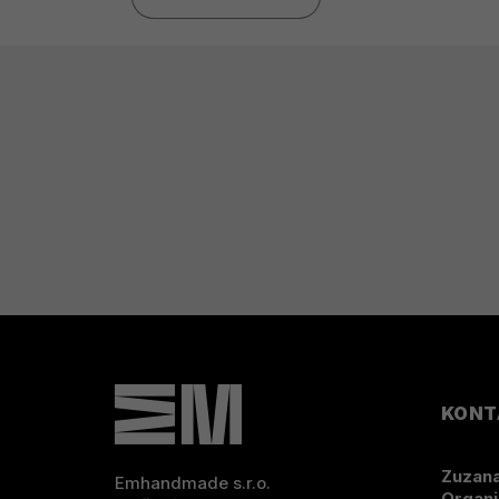
Z
Á
P
KONT
A
Zuzana
Emhandmade s.r.o.
Organi