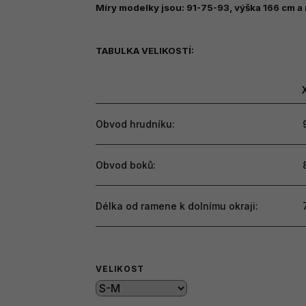
5,0
Míry modelky jsou: 91-75-93, výška 166 cm a 
z
5
TABULKA VELIKOSTÍ:
hvězdiček.
Obvod hrudníku:
Obvod boků:
Délka od ramene k dolnímu okraji:
VELIKOST