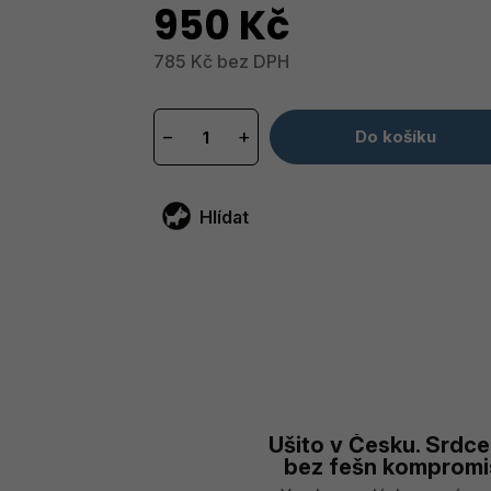
950 Kč
785 Kč bez DPH
Měrná
cena:
−
+
Do košíku
Hlídat
Ušito v Česku. Srdce
bez fešn kompromi