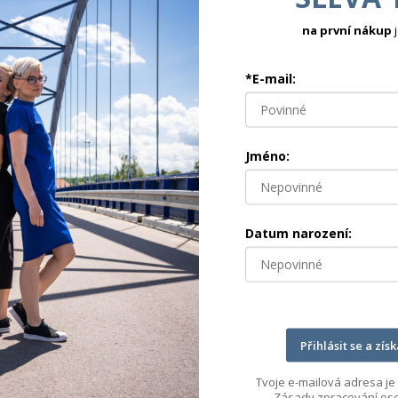
na první nákup
j
*E-mail:
Jméno:
Datum narození:
FAITH - BÍLÁ
Tunika z pružného úpletu 3/4 rukáv
950 Kč
XS
S-M
L-XL
Přihlásit se a zís
Skladem
Tvoje e-mailová adresa je 
Zásady zpracování oso