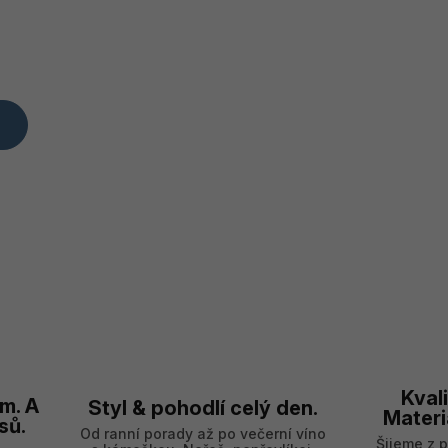
Kvali
m. A
Styl & pohodlí celý den.
Materi
sů.
Od ranní porady až po večerní víno
Šijeme z 