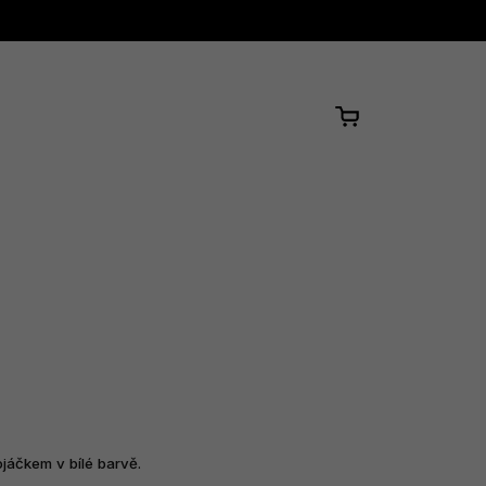
Nákupní
košík
jáčkem v bílé barvě.