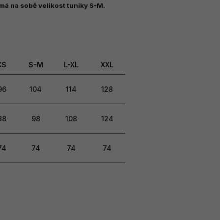
má na sobě velikost tuniky S-M.
XS
S-M
L-XL
XXL
96
104
114
128
88
98
108
124
74
74
74
74