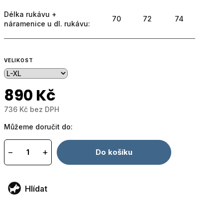
Délka rukávu +
70
72
74
náramenice u dl. rukávu:
VELIKOST
890 Kč
736 Kč bez DPH
Měrná
Můžeme doručit do:
cena:
−
+
Do košíku
Hlídat