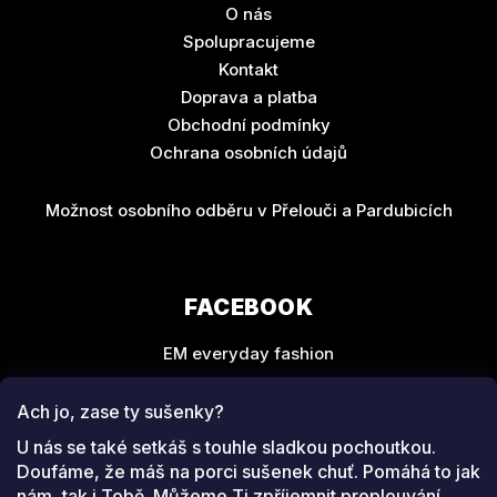
O nás
Spolupracujeme
Kontakt
Doprava a platba
Obchodní podmínky
Ochrana osobních údajů
Možnost osobního odběru v Přelouči a Pardubicích
FACEBOOK
EM everyday fashion
Ach jo, zase ty sušenky?
U nás se také setkáš s touhle sladkou pochoutkou.
Doufáme, že máš na porci sušenek chuť. Pomáhá to jak
nám, tak i Tobě. Můžeme Ti zpříjemnit proplouvání