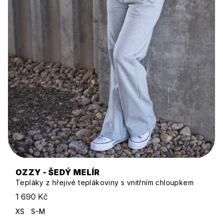
OZZY - ŠEDÝ MELÍR
Tepláky z hřejivé teplákoviny s vnitřním chloupkem
1 690 Kč
XS
S-M