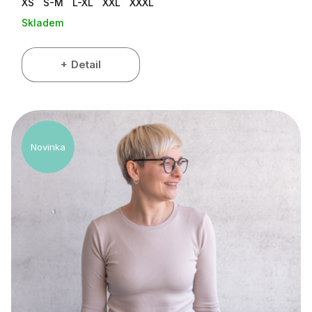
XS
S-M
L-XL
XXL
XXXL
Skladem
Detail
Novinka