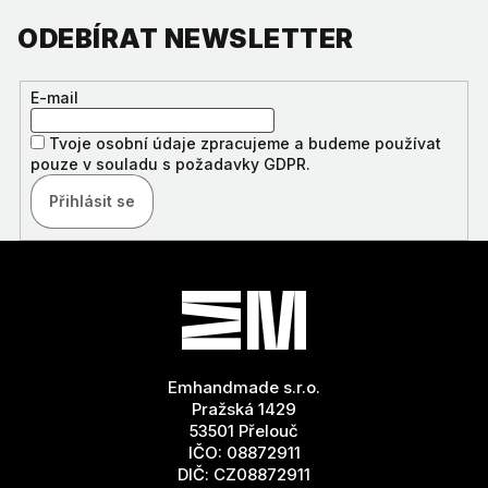
ODEBÍRAT NEWSLETTER
E-mail
Tvoje osobní údaje zpracujeme a budeme používat
pouze v souladu s požadavky GDPR.
Přihlásit se
Z
Á
P
A
T
Emhandmade s.r.o.
Í
Pražská 1429
53501 Přelouč
IČO: 08872911
DIČ: CZ08872911