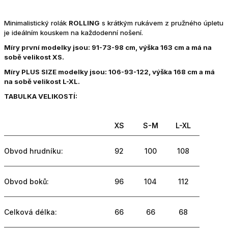
Minimalistický rolák
ROLLING
s krátkým rukávem z pružného úpletu
je ideálním kouskem na každodenní nošení.
Míry první modelky jsou: 91-73-98 cm, výška 163 cm a má na
sobě velikost XS.
Míry PLUS SIZE modelky jsou: 106-93-122, výška 168 cm a má
na sobě velikost L-XL.
TABULKA VELIKOSTÍ:
XS
S-M
L-XL
Obvod hrudníku:
92
100
108
Obvod boků:
96
104
112
Celková délka:
66
66
68