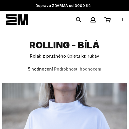
Přejít
Doprava ZDARMA od 3000 Kč
na
obsah
Nákupní
Hledat
Přihlášení
ROLLING - BÍLÁ
košík
Rolák z pružného úpletu kr. rukáv
Průměrné
5 hodnocení
Podrobnosti hodnocení
hodnocení
produktu
je
5,0
z
5
hvězdiček.