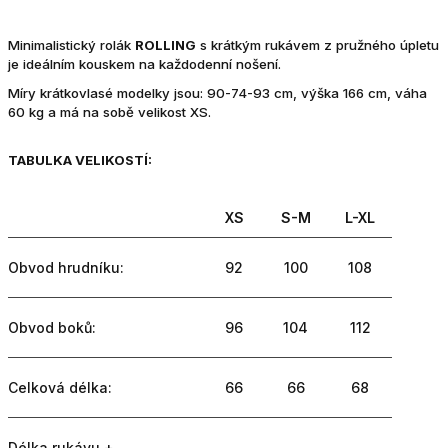
Minimalistický rolák
ROLLING
s krátkým rukávem z pružného úpletu
je ideálním kouskem na každodenní nošení.
Míry krátkovlasé modelky jsou: 90-74-93 cm, výška 166 cm, váha
60 kg a má na sobě velikost XS.
TABULKA VELIKOSTÍ:
XS
S-M
L-XL
Obvod hrudníku:
92
100
108
Obvod boků:
96
104
112
Celková délka:
66
66
68
Délka rukávu +