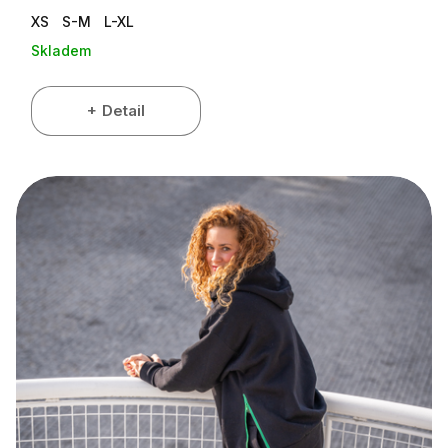
XS
S-M
L-XL
Skladem
Detail