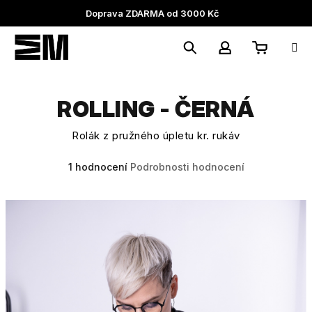
Přejít
Doprava ZDARMA od 3000 Kč
na
obsah
Nákupní
Hledat
Přihlášení
ROLLING - ČERNÁ
košík
Rolák z pružného úpletu kr. rukáv
Průměrné
1 hodnocení
Podrobnosti hodnocení
hodnocení
produktu
je
5,0
z
5
hvězdiček.