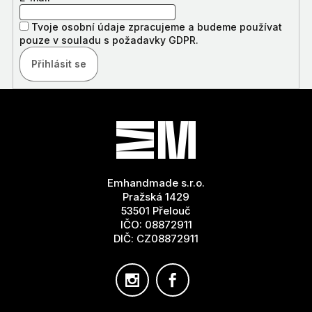
Tvoje osobní údaje zpracujeme a budeme používat
pouze v souladu s požadavky GDPR.
Přihlásit se
Z
Á
P
A
T
Emhandmade s.r.o.
Í
Pražská 1429
53501 Přelouč
IČO: 08872911
DIČ: CZ08872911