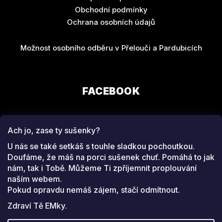
Obchodní podmínky
Ochrana osobních údajů
Možnost osobního odběru v Přelouči a Pardubicích
FACEBOOK
Ach jo, zase ty sušenky?
U nás se také setkáš s touhle sladkou pochoutkou.
Doufáme, že máš na porci sušenek chuť. Pomáhá to jak
nám, tak i Tobě. Můžeme Ti zpříjemnit proplouvání
SLEDUJ NÁS NA
naším webem.
INSTAGRAMU
Pokud opravdu nemáš zájem, stačí odmítnout.
Zdraví Tě EMky.