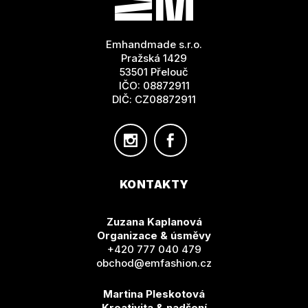
A
T
Emhandmade s.r.o.
Í
Pražská 1429
53501 Přelouč
IČO: 08872911
DIČ: CZ08872911
KONTAKTY
Zuzana Kaplanová
Organizace & úsměvy
+420 777 040 479
obchod@emfashion.cz
Martina Pleskotová
Kreativita & nadšení