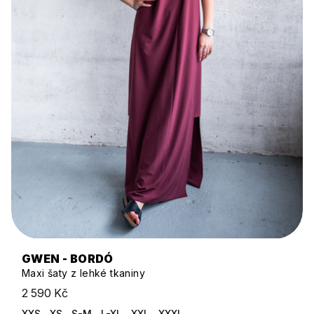
GWEN - BORDÓ
Maxi šaty z lehké tkaniny
2 590 Kč
XXS
XS
S-M
L-XL
XXL
XXXL