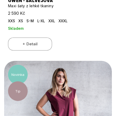
GWEN - ŠALVĚJOVÁ
Maxi šaty z lehké tkaniny
2 590 Kč
XXS
XS
S-M
L-XL
XXL
XXXL
Skladem
Detail
Novinka
Tip