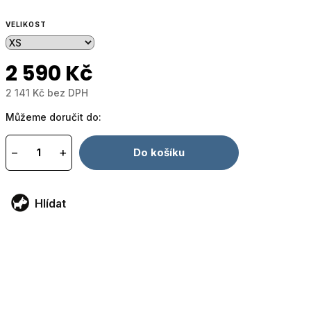
VELIKOST
2 590 Kč
2 141 Kč bez DPH
Měrná
Můžeme doručit do:
cena:
−
+
Do košíku
Hlídat