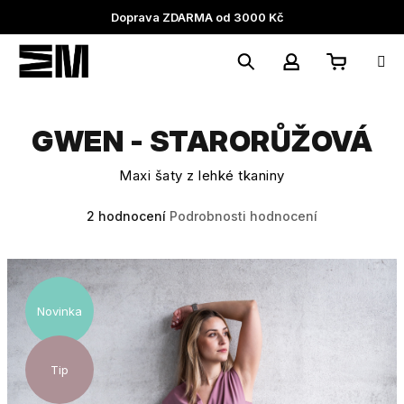
Přejít
Doprava ZDARMA od 3000 Kč
na
obsah
Nákupní
Hledat
Přihlášení
GWEN - STARORŮŽOVÁ
košík
Maxi šaty z lehké tkaniny
Průměrné
2 hodnocení
Podrobnosti hodnocení
hodnocení
produktu
je
5,0
z
Novinka
5
hvězdiček.
Tip