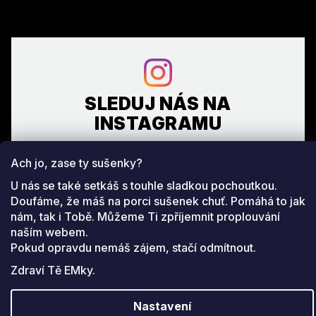
SLEDUJ NÁS NA
INSTAGRAMU
Ach jo, zase ty sušenky?
Facebook
www.instagram.com/emeverydayfashion
U nás se také setkáš s touhle sladkou pochoutkou.
Doufáme, že máš na porci sušenek chuť. Pomáhá to jak
Copyright 2026
EM everyday fashion
. Všechna práva
nám, tak i Tobě. Můžeme Ti zpříjemnit proplouvání
Upravit nastavení cookies
vyhrazena.
naším webem.
Pokud opravdu nemáš zájem, stačí odmítnout.
Vytvořil Shoptet
Zdraví Tě EMky.
Nastavení