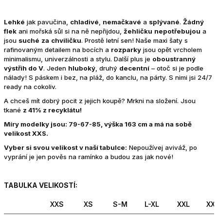
Lehké
jak pavučina,
chladivé
,
nemačkavé
a
splývané
.
Žádný
flek
ani mořská sůl si na ně nepřijdou,
žehličku
nepotřebujou
a
jsou
suché
za
chviličku
. Prostě letní sen! Naše maxi šaty s
rafinovaným detailem na bocích a
rozparky
jsou opět vrcholem
minimalismu, univerzálnosti a stylu. Další plus je
oboustranný
výstřih do V
. Jeden
hluboký
, druhý
decentní
– otoč si je podle
nálady! S páskem i bez, na pláž, do kanclu, na párty. S nimi jsi 24/7
ready na cokoliv.
A chceš mít dobrý pocit z jejich koupě? Mrkni na složení. Jsou
tkané
z 41% z recyklátu!
Míry modelky jsou: 79-67-85, výška 163 cm a má na sobě
velikost XXS.
Vyber si svou velikost v naší tabulce:
Nepoužívej aviváž, po
vyprání je jen pověs na ramínko a budou zas jak nové!
TABULKA VELIKOSTÍ:
XXS
XS
S-M
L-XL
XXL
XX