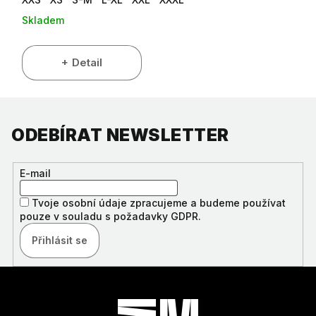
Skladem
Detail
ODEBÍRAT NEWSLETTER
E-mail
Tvoje osobní údaje zpracujeme a budeme používat
pouze v souladu s požadavky GDPR.
Přihlásit se
Z
Á
P