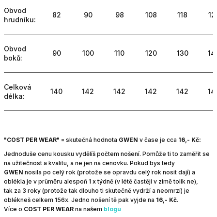
Obvod
82
90
98
108
118
12
hrudníku:
Obvod
90
100
110
120
130
14
boků:
Celková
140
142
142
142
142
14
délka:
"COST PER WEAR"
=
skutečná hodnota
GWEN
v čase je cca
16,- Kč:
Jednoduše cenu kousku vydělíš počtem nošení. Pomůže ti to zaměřit se
na užitečnost a kvalitu, a ne jen na cenovku.
Pokud bys tedy
GWEN
nosila po celý rok (protože se opravdu celý rok nosit dají) a
oblékla je v průměru alespoň 1 x týdně (v létě častěji v zimě tolik ne),
tak za 3 roky (protože tak dlouho ti skutečně vydrží a neomrzí) je
oblékneš celkem 156x.
Jedno nošení tě pak vyjde na
16,- Kč.
Více o
COST PER WEAR
na našem
blogu