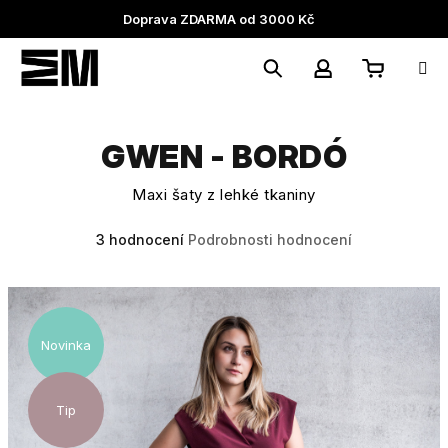
Přejít
Doprava ZDARMA od 3000 Kč
na
obsah
Nákupní
Hledat
Přihlášení
GWEN - BORDÓ
košík
Maxi šaty z lehké tkaniny
Průměrné
3 hodnocení
Podrobnosti hodnocení
hodnocení
produktu
je
4,3
z
Novinka
5
hvězdiček.
Tip