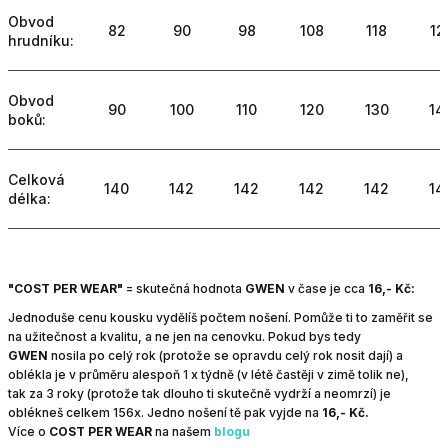
Obvod
82
90
98
108
118
12
hrudníku:
Obvod
90
100
110
120
130
14
boků:
Celková
140
142
142
142
142
14
délka:
"COST PER WEAR"
=
skutečná hodnota
GWEN
v čase je cca
16,- Kč:
Jednoduše cenu kousku vydělíš počtem nošení. Pomůže ti to zaměřit se
na užitečnost a kvalitu, a ne jen na cenovku.
Pokud bys tedy
GWEN
nosila po celý rok (protože se opravdu celý rok nosit dají) a
oblékla je v průměru alespoň 1 x týdně (v létě častěji v zimě tolik ne),
tak za 3 roky (protože tak dlouho ti skutečně vydrží a neomrzí) je
oblékneš celkem 156x.
Jedno nošení tě pak vyjde na
16,- Kč.
Více o
COST PER WEAR
na našem
blogu