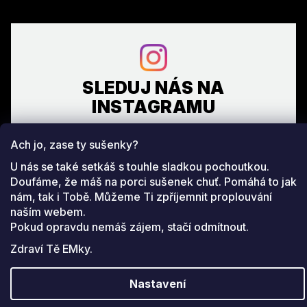
SLEDUJ NÁS NA
INSTAGRAMU
Ach jo, zase ty sušenky?
Facebook
www.instagram.com/emeverydayfashion
U nás se také setkáš s touhle sladkou pochoutkou.
Doufáme, že máš na porci sušenek chuť. Pomáhá to jak
Copyright 2026
EM everyday fashion
. Všechna práva
nám, tak i Tobě. Můžeme Ti zpříjemnit proplouvání
Upravit nastavení cookies
vyhrazena.
naším webem.
Pokud opravdu nemáš zájem, stačí odmítnout.
Vytvořil Shoptet
Zdraví Tě EMky.
Nastavení