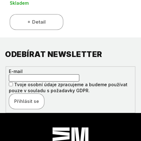
Skladem
Detail
ODEBÍRAT NEWSLETTER
E-mail
Tvoje osobní údaje zpracujeme a budeme používat
pouze v souladu s požadavky GDPR.
Přihlásit se
Z
Á
P