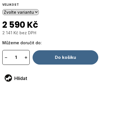
VELIKOST
2 590 Kč
2 141 Kč bez DPH
Měrná
Můžeme doručit do:
cena:
−
+
Do košíku
Hlídat