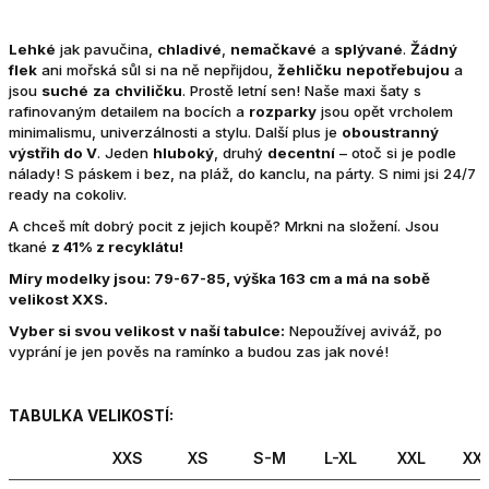
Lehké
jak pavučina,
chladivé
,
nemačkavé
a
splývané
.
Žádný
flek
ani mořská sůl si na ně nepřijdou,
žehličku
nepotřebujou
a
jsou
suché
za
chviličku
. Prostě letní sen! Naše maxi šaty s
rafinovaným detailem na bocích a
rozparky
jsou opět vrcholem
minimalismu, univerzálnosti a stylu. Další plus je
oboustranný
výstřih do V
. Jeden
hluboký
, druhý
decentní
– otoč si je podle
nálady! S páskem i bez, na pláž, do kanclu, na párty. S nimi jsi 24/7
ready na cokoliv.
A chceš mít dobrý pocit z jejich koupě? Mrkni na složení. Jsou
tkané
z 41% z recyklátu!
Míry modelky jsou: 79-67-85, výška 163 cm a má na sobě
velikost XXS.
Vyber si svou velikost v naší tabulce:
Nepoužívej aviváž, po
vyprání je jen pověs na ramínko a budou zas jak nové!
TABULKA VELIKOSTÍ:
XXS
XS
S-M
L-XL
XXL
XX