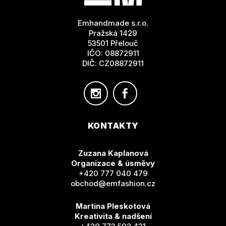
A
T
Emhandmade s.r.o.
Í
Pražská 1429
53501 Přelouč
IČO: 08872911
DIČ: CZ08872911
KONTAKTY
Zuzana Kaplanová
Organizace & úsměvy
+420 777 040 479
obchod@emfashion.cz
Martina Pleskotová
Kreativita & nadšení