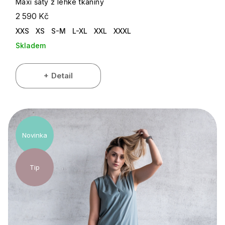
Maxi šaty z lehké tkaniny
2 590 Kč
XXS
XS
S-M
L-XL
XXL
XXXL
Skladem
Detail
Novinka
Tip