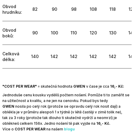
Obvod
82
90
98
108
118
12
hrudníku:
Obvod
90
100
110
120
130
14
boků:
Celková
140
142
142
142
142
14
délka:
"COST PER WEAR"
=
skutečná hodnota
GWEN
v čase je cca
16,- Kč:
Jednoduše cenu kousku vydělíš počtem nošení. Pomůže ti to zaměřit se
na užitečnost a kvalitu, a ne jen na cenovku.
Pokud bys tedy
GWEN
nosila po celý rok (protože se opravdu celý rok nosit dají) a
oblékla je v průměru alespoň 1 x týdně (v létě častěji v zimě tolik ne),
tak za 3 roky (protože tak dlouho ti skutečně vydrží a neomrzí) je
oblékneš celkem 156x.
Jedno nošení tě pak vyjde na
16,- Kč.
Více o
COST PER WEAR
na našem
blogu