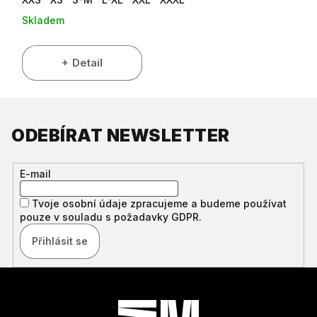
Skladem
Detail
ODEBÍRAT NEWSLETTER
E-mail
Tvoje osobní údaje zpracujeme a budeme používat
pouze v souladu s požadavky GDPR.
Přihlásit se
Z
Á
P