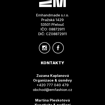
A
T
Emhandmade s.r.o.
Í
Pražská 1429
53501 Přelouč
IČO: 08872911
DIČ: CZ08872911
KONTAKTY
Zuzana Kaplanová
Organizace & úsměvy
+420 777 040 479
obchod@emfashion.cz
Martina Pleskotová
Kreativita & nadšení