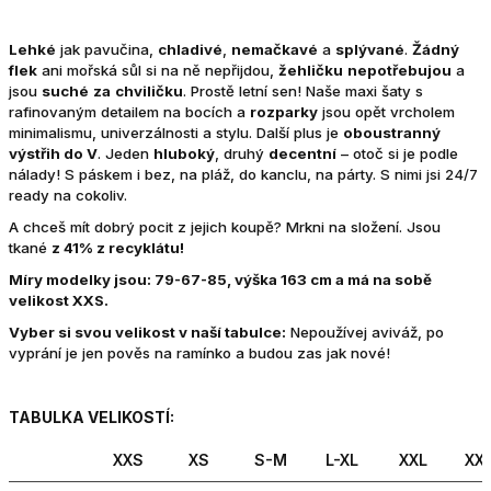
Lehké
jak pavučina,
chladivé
,
nemačkavé
a
splývané
.
Žádný
flek
ani mořská sůl si na ně nepřijdou,
žehličku
nepotřebujou
a
jsou
suché
za
chviličku
. Prostě letní sen! Naše maxi šaty s
rafinovaným detailem na bocích a
rozparky
jsou opět vrcholem
minimalismu, univerzálnosti a stylu. Další plus je
oboustranný
výstřih do V
. Jeden
hluboký
, druhý
decentní
– otoč si je podle
nálady! S páskem i bez, na pláž, do kanclu, na párty. S nimi jsi 24/7
ready na cokoliv.
A chceš mít dobrý pocit z jejich koupě? Mrkni na složení. Jsou
tkané
z 41% z recyklátu!
Míry modelky jsou: 79-67-85, výška 163 cm a má na sobě
velikost XXS.
Vyber si svou velikost v naší tabulce:
Nepoužívej aviváž, po
vyprání je jen pověs na ramínko a budou zas jak nové!
TABULKA VELIKOSTÍ:
XXS
XS
S-M
L-XL
XXL
XX