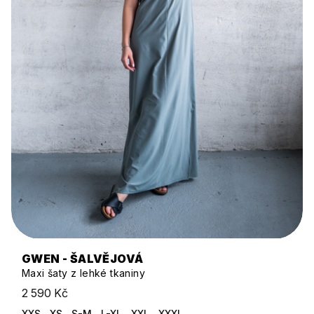
GWEN - ŠALVĚJOVÁ
Maxi šaty z lehké tkaniny
2 590 Kč
XXS
XS
S-M
L-XL
XXL
XXXL