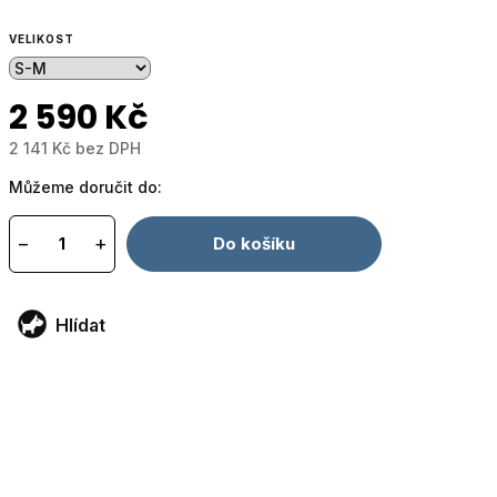
VELIKOST
2 590 Kč
2 141 Kč bez DPH
Měrná
Můžeme doručit do:
cena:
−
+
Do košíku
Hlídat