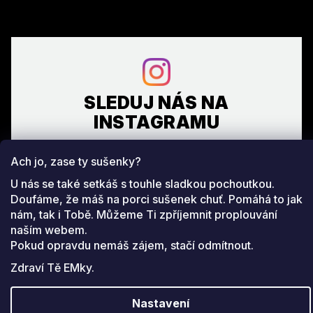
SLEDUJ NÁS NA
INSTAGRAMU
Ach jo, zase ty sušenky?
Facebook
www.instagram.com/emeverydayfashion
U nás se také setkáš s touhle sladkou pochoutkou.
Doufáme, že máš na porci sušenek chuť. Pomáhá to jak
Copyright 2026
EM everyday fashion
. Všechna práva
nám, tak i Tobě. Můžeme Ti zpříjemnit proplouvání
Upravit nastavení cookies
vyhrazena.
naším webem.
Pokud opravdu nemáš zájem, stačí odmítnout.
Vytvořil Shoptet
Zdraví Tě EMky.
Nastavení