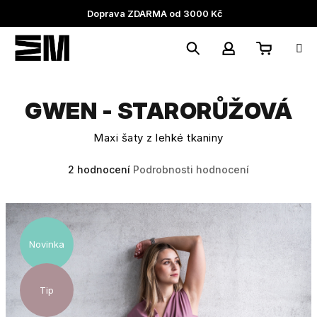
Přejít
Doprava ZDARMA od 3000 Kč
na
obsah
Nákupní
Hledat
Přihlášení
GWEN - STARORŮŽOVÁ
košík
Maxi šaty z lehké tkaniny
Průměrné
2 hodnocení
Podrobnosti hodnocení
hodnocení
produktu
je
5,0
z
Novinka
5
hvězdiček.
Tip