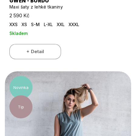
GWEN - BORDÓ
Maxi šaty z lehké tkaniny
2 590 Kč
XXS
XS
S-M
L-XL
XXL
XXXL
Skladem
Detail
Novinka
Tip