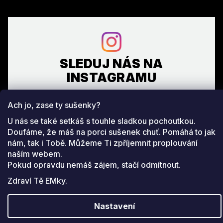
SLEDUJ NÁS NA
INSTAGRAMU
Ach jo, zase ty sušenky?
Facebook
www.instagram.com/emeverydayfashion
U nás se také setkáš s touhle sladkou pochoutkou.
Doufáme, že máš na porci sušenek chuť. Pomáhá to jak
Copyright 2026
EM everyday fashion
. Všechna práva
nám, tak i Tobě. Můžeme Ti zpříjemnit proplouvání
Upravit nastavení cookies
vyhrazena.
naším webem.
Pokud opravdu nemáš zájem, stačí odmítnout.
Vytvořil Shoptet
Zdraví Tě EMky.
Nastavení