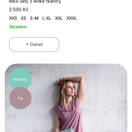
Maxi šaty z lehké tkaniny
2 590 Kč
XXS
XS
S-M
L-XL
XXL
XXXL
Skladem
Detail
Novinka
Tip