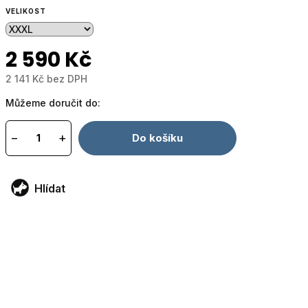
VELIKOST
2 590 Kč
2 141 Kč bez DPH
Měrná
Můžeme doručit do:
cena:
−
+
Do košíku
Hlídat