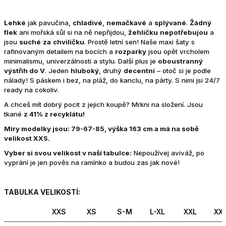
Lehké
jak pavučina,
chladivé
,
nemačkavé
a
splývané
.
Žádný
flek
ani mořská sůl si na ně nepřijdou,
žehličku
nepotřebujou
a
jsou
suché
za
chviličku
. Prostě letní sen! Naše maxi šaty s
rafinovaným detailem na bocích a
rozparky
jsou opět vrcholem
minimalismu, univerzálnosti a stylu. Další plus je
oboustranný
výstřih do V
. Jeden
hluboký
, druhý
decentní
– otoč si je podle
nálady! S páskem i bez, na pláž, do kanclu, na párty. S nimi jsi 24/7
ready na cokoliv.
A chceš mít dobrý pocit z jejich koupě? Mrkni na složení. Jsou
tkané
z 41% z recyklátu!
Míry modelky jsou: 79-67-85, výška 163 cm a má na sobě
velikost XXS.
Vyber si svou velikost v naší tabulce:
Nepoužívej aviváž, po
vyprání je jen pověs na ramínko a budou zas jak nové!
TABULKA VELIKOSTÍ:
XXS
XS
S-M
L-XL
XXL
XX