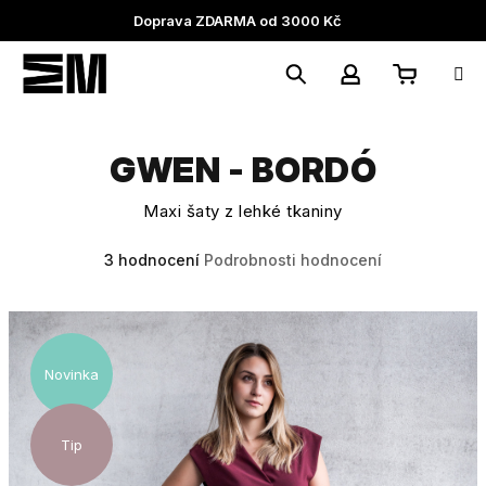
Přejít
Doprava ZDARMA od 3000 Kč
na
obsah
Nákupní
Hledat
Přihlášení
GWEN - BORDÓ
košík
Maxi šaty z lehké tkaniny
Průměrné
3 hodnocení
Podrobnosti hodnocení
hodnocení
produktu
je
4,3
z
Novinka
5
hvězdiček.
Tip