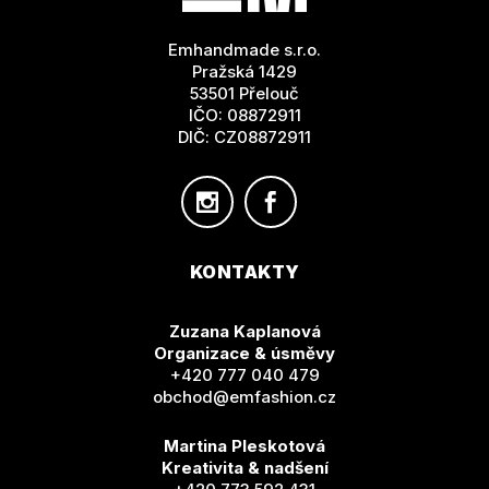
A
T
Emhandmade s.r.o.
Í
Pražská 1429
53501 Přelouč
IČO: 08872911
DIČ: CZ08872911
KONTAKTY
Zuzana Kaplanová
Organizace & úsměvy
+420 777 040 479
obchod@emfashion.cz
Martina Pleskotová
Kreativita & nadšení