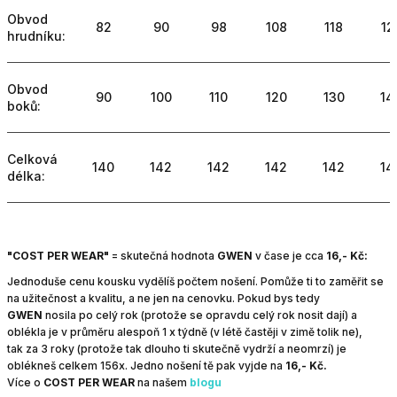
Obvod
82
90
98
108
118
12
hrudníku:
Obvod
90
100
110
120
130
14
boků:
Celková
140
142
142
142
142
14
délka:
"COST PER WEAR"
=
skutečná hodnota
GWEN
v čase je cca
16,- Kč:
Jednoduše cenu kousku vydělíš počtem nošení. Pomůže ti to zaměřit se
na užitečnost a kvalitu, a ne jen na cenovku.
Pokud bys tedy
GWEN
nosila po celý rok (protože se opravdu celý rok nosit dají) a
oblékla je v průměru alespoň 1 x týdně (v létě častěji v zimě tolik ne),
tak za 3 roky (protože tak dlouho ti skutečně vydrží a neomrzí) je
oblékneš celkem 156x.
Jedno nošení tě pak vyjde na
16,- Kč.
Více o
COST PER WEAR
na našem
blogu