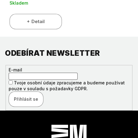
Skladem
Detail
ODEBÍRAT NEWSLETTER
E-mail
Tvoje osobní údaje zpracujeme a budeme používat
pouze v souladu s požadavky GDPR.
Přihlásit se
Z
Á
P