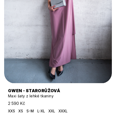
GWEN - STARORŮŽOVÁ
Maxi šaty z lehké tkaniny
2 590 Kč
XXS
XS
S-M
L-XL
XXL
XXXL