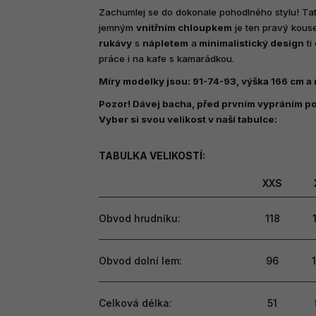
produktu
Zachumlej se do dokonale pohodlného stylu! Ta
je
jemným
vnitřním chloupkem
je ten pravý kous
5,0
rukávy
s
nápletem
a
minimalistický design
ti
z
práce i na kafe s kamarádkou.
5
hvězdiček.
Míry modelky jsou: 91-74-93, výška 166 cm a 
Pozor! Dávej bacha, před prvním vypráním p
Vyber si svou velikost v naší tabulce:
TABULKA VELIKOSTÍ:
XXS
Obvod hrudníku:
118
Obvod dolní lem:
96
Celková délka:
51