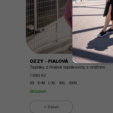
OZZY - FIALOVÁ
Tepláky z hřejivé teplákoviny s vnitřním
chloupkem
1 690 Kč
XS
S-M
L-XL
XXL
XXXL
Skladem
Detail