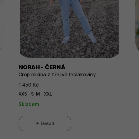
NORAH - ČERNÁ
Crop mikina z hřejivé teplákoviny
1 450 Kč
XXS
S-M
XXL
Skladem
Detail