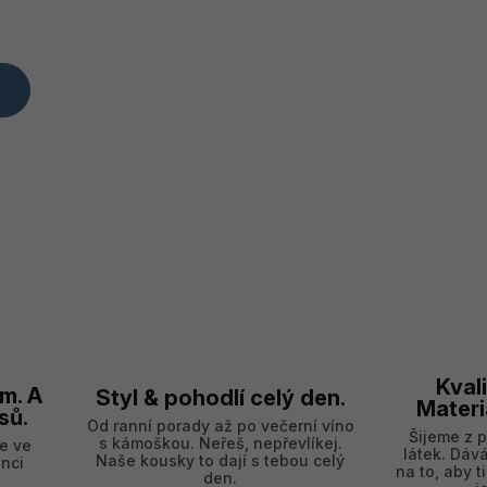
Kvali
m. A
Styl & pohodlí celý den.
Materi
sů.
Od ranní porady až po večerní víno
Šijeme z 
s kámoškou. Neřeš, nepřevlíkej.
e ve
látek. Dáv
Naše kousky to dají s tebou celý
nci
na to, aby t
den.